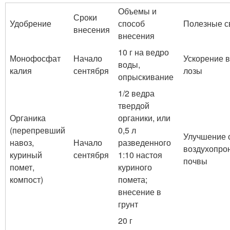
Объемы и
Сроки
Удобрение
способ
Полезные с
внесения
внесения
10 г на ведро
Монофосфат
Начало
Ускорение 
воды,
калия
сентября
лозы
опрыскивание
1/2 ведра
твердой
Органика
органики, или
(перепревший
0,5 л
Улучшение 
навоз,
Начало
разведенного
воздухопро
куриный
сентября
1:10 настоя
почвы
помет,
куриного
компост)
помета;
внесение в
грунт
20 г