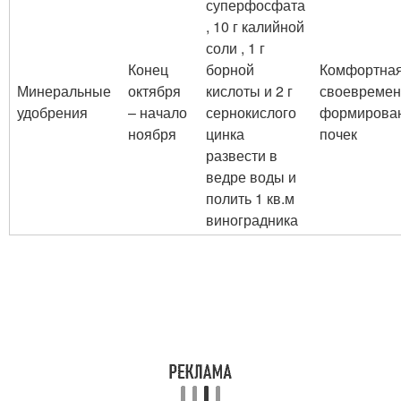
суперфосфата
, 10 г калийной
соли , 1 г
Конец
борной
Комфортная
Минеральные
октября
кислоты и 2 г
своевремен
удобрения
– начало
сернокислого
формирова
ноября
цинка
почек
развести в
ведре воды и
полить 1 кв.м
виноградника