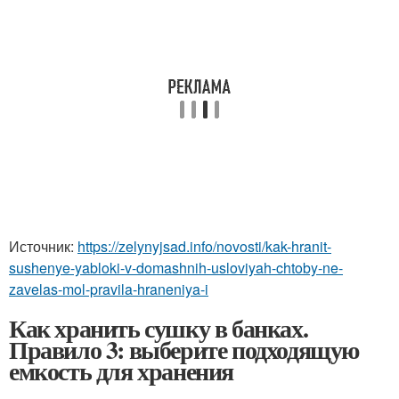
Источник:
https://zelynyjsad.info/novosti/kak-hranit-
sushenye-yabloki-v-domashnih-usloviyah-chtoby-ne-
zavelas-mol-pravila-hraneniya-i
Как хранить сушку в банках.
Правило 3: выберите подходящую
емкость для хранения