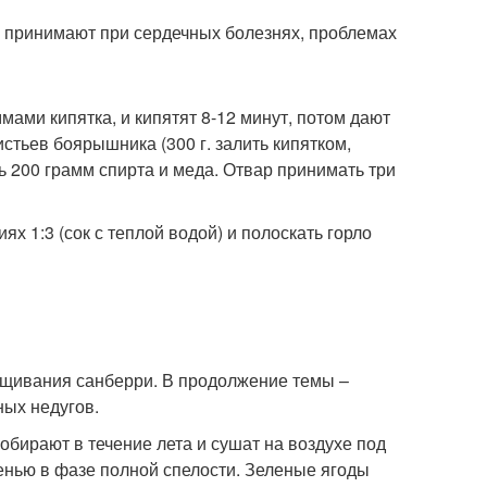
ю принимают при сердечных болезнях, проблемах
ами кипятка, и кипятят 8-12 минут, потом дают
стьев боярышника (300 г. залить кипятком,
ь 200 грамм спирта и меда. Отвар принимать три
х 1:3 (сок с теплой водой) и полоскать горло
ащивания санберри. В продолжение темы –
ных недугов.
обирают в течение лета и сушат на воздухе под
енью в фазе полной спелости. Зеленые ягоды