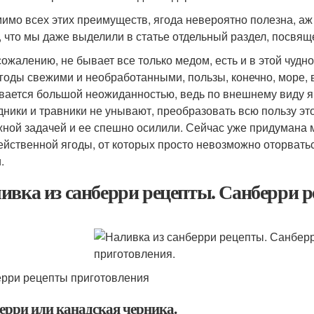
мимо всех этих преимуществ, ягода невероятно полезна, аж 
, что мы даже выделили в статье отдельный раздел, посвя
сожалению, не бывает все только медом, есть и в этой чудно
ягоды свежими и необработанными, пользы, конечно, море, в
вается большой неожиданностью, ведь по внешнему виду я
дники и травники не унывают, преобразовать всю пользу это
жной задачей и ее спешно осилили. Сейчас уже придумана 
ейственной ягоды, от которых просто невозможно оторватьс
.
ивка из санберри рецепты. Санберри р
рри рецепты приготовления
ерри или канадская черника.