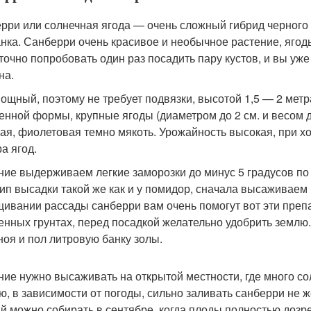
рри или солнечная ягода — очень сложный гибрид черного
нка. Санберри очень красивое и необычное растение, ягод
точно попробовать один раз посадить пару кустов, и вы уже 
на.
мощный, поэтому не требует подвязки, высотой 1,5 — 2 метр
енной формы, крупные ягоды (диаметром до 2 см. и весом до
ая, фиолетовая темно мякоть. Урожайность высокая, при хо
а ягод.
ние выдерживаем легкие заморозки до минус 5 градусов по
ип высадки такой же как и у помидор, сначала высаживаем 
ивании рассады санберри вам очень помогут вот эти преп
енных грунтах, перед посадкой желательно удобрить землю
ноя и пол литровую банку золы.
ние нужно высаживать на открытой местности, где много со
ю, в зависимости от погоды, сильно заливать санберри не ж
й можно собирать в сентябре, когда плоды полностью дозр