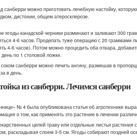
од санберри можно приготовить лечебную настойку, котору
удком, дистонии, общем атеросклерозе.
е ягоды канадской черники разминают и заливают 300 грамм
яться 4-6 часов. Проделать туже операцию с 20 граммами ли
ять 4-6 часов). Потом можно процедить оба отвара, добавит
в день по 1 столовой ложке.
 соком санберри можно лечить ангину, размешав в пропорция
за в день.
тойка из санберри. Лечимся санберри
чнице» № 4 была опубликована статья об агротехнике выр
мация о том, как применять это растение в лечении различ
екарственных целей траву или отдельные листья растения с
ом, раскладывая слоем 3-5 см. Ягоды собирают поздней ос