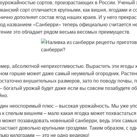
оурожайностью сортов, произрастающих в России. Ученый х
канский сорт отличается крупными, как вишня, ягодами и с
нично дополняет состав ягод наших краев. И у него прекра
под названием «Санберри» теперь официально считается н
тение это обладает рядом весьма весомых преимуществ.
мер, абсолютной неприхотливостью. Вырастить эти ягоды хо
ном горшке может даже самый неумелый огородник. Растени
достаточно внушительных размеров, зато по поводу почвы,
 – богатый урожай будет даже если вы совсем позабудете об
йно.
дин неоспоримый плюс – высокая урожайность. Мы уже упом
а к спелым вишням – мало какая ягодка может похвастатьс
 может позавидовать новенькой санберри, ведь этих самых 
растают довольно крупными гроздями. Таким образом, с одн
лько килограмм — это не одно ведерко!