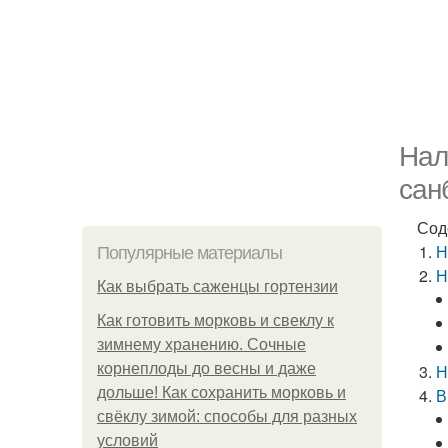
Нал
сан
Сод
Н
Популярные материалы
Н
Как выбрать саженцы гортензии
Как готовить морковь и свеклу к
зимнему хранению. Сочные
корнеплоды до весны и даже
Н
дольше! Как сохранить морковь и
В
свёклу зимой: способы для разных
условий