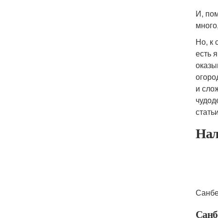
И, по
много
Но, к 
есть 
оказы
огоро
и сло
чудод
статьи
Нал
Санбе
Санб