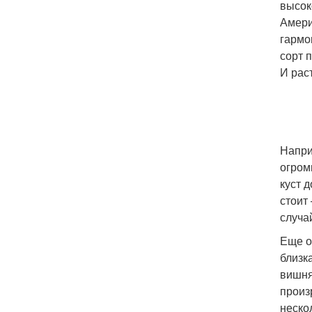
высок
Амери
гармо
сорт 
И рас
Напри
огром
куст 
стоит
случа
Еще о
близк
вишня
произ
неско