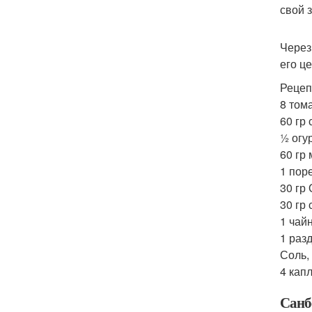
свой 
Через
его ц
Рецеп
8 том
60 гр
½ огу
60 гр
1 пор
30 гр
30 гр
1 чай
1 раз
Соль,
4 кап
Санбе