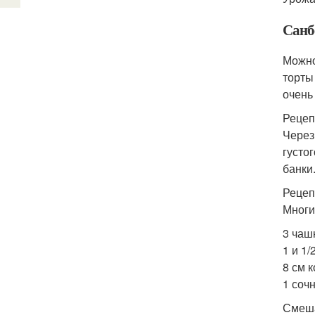
Санб
Можно
торты
очень
Рецеп
Через
густо
банки
Рецеп
Многи
3 чаш
1 и 1
8 см 
1 соч
Смеша