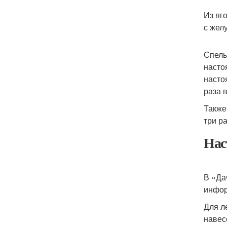
Из яг
с жел
Спелы
насто
насто
раза 
Также
три ра
Нас
В «Да
инфор
Для л
навес