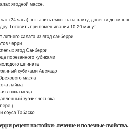
запах ягодной массе.
 час (24 часа) поставить емкость на плиту, довести до кипе
едру. Готовить при помешивании 10-20 минут.
т летнего салата из ягод санберри
атов черри
 спелых ягод Санберри
рца порезанного кубиками
 молодого шпината
езанный кубиками Авокадо
 Орехового масла
 сока лайма
ная ложка меда
давленный зубчик чеснока
 перец
ли соуса Табаско
рри рецепт настойки- лечение и полезные свойства.