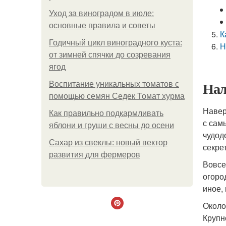
Уход за виноградом в июле:
основные правила и советы
К
Годичный цикл виноградного куста:
Н
от зимней спячки до созревания
ягод
Нал
Воспитание уникальных томатов с
помощью семян Седек Томат хурма
Навер
Как правильно подкармливать
с сам
яблони и груши с весны до осени
чудод
Сахар из свеклы: новый вектор
секре
развития для фермеров
Вовсе
огоро
иное,
Около
Крупн