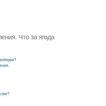
ения. Что за ягода
санберри?
ения.
 соке?