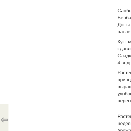
Санбе
Берба
Доста
пасле
Куст 
сдавл
Сладк
4 ведр
Расте
принц
выращ
удобр
перег
⇦
Расте
недел
Урожа