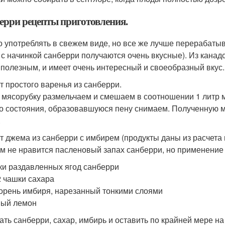
ерри рецепты приготовления.
 употреблять в свежем виде, но все же лучше перерабатыва
 с начинкой санберри получаются очень вкусные). Из канад
 полезным, и имеет очень интересный и своеобразный вкус.
т простого варенья из санберри.
 мясорубку размельчаем и смешаем в соотношении 1 литр м
го состояния, образовавшуюся пену снимаем. Полученную 
.
т джема из санберри с имбирем (продукты даны из расчета 
м не нравится пасленовый запах санберри, но применение
ки раздавленных ягод санберри
/2 чашки сахара
корень имбиря, нарезанный тонкими слоями
ный лемон
ть санберри, сахар, имбирь и оставить по крайней мере на 