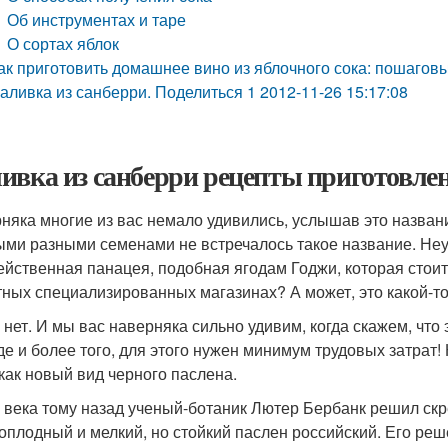
Об инструментах и таре
О сортах яблок
ак приготовить домашнее вино из яблочного сока: пошагов
аливка из санберри. Поделиться 1 2012-11-26 15:17:08
ивка из санберри рецепты приготовлени
няка многие из вас немало удивились, услышав это названи
ыми разными семенами не встречалось такое название. Неу
ейственная панацея, подобная ягодам Годжи, которая стоит
тных специализированных магазинах? А может, это какой-то
 нет. И мы вас наверняка сильно удивим, когда скажем, что 
де и более того, для этого нужен минимум трудовых затрат! 
 как новый вид черного паслена.
 века тому назад ученый-ботаник Лютер Бербанк решил скр
оплодный и мелкий, но стойкий паслен российский. Его ре