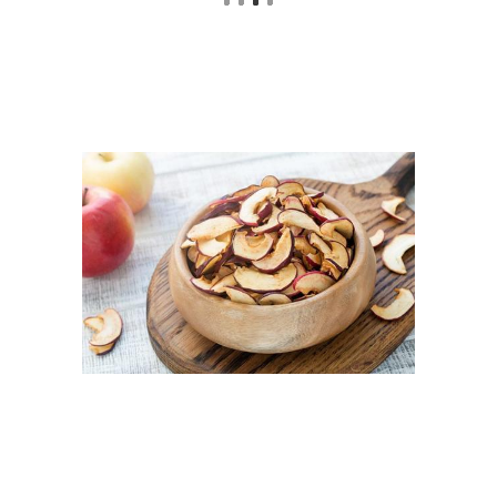
Яблоки перед сушкой
Яблоки для сушки
Салат с сушёными
Яблоки под проточной
яблоками
водой
Яблоки в
Яблоки в
микроволновке
электросушилке
Ингредиенты для
Яблоки с корицей
моченые яблоки