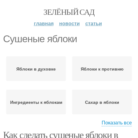
ЗЕЛЁНЫЙ САД
главная
новости
статьи
Сушеные яблоки
Яблоки в духовке
Яблоки к противню
Ингредиенты к яблокам
Сахар в яблоки
Показать все
Как сделать сушеные яблоки в
Сушеные абрикосы
Яблоки в дегидраторе