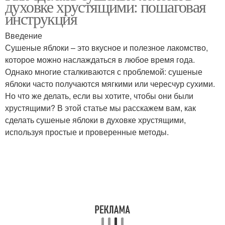
духовке хрустящими: пошаговая
инструкция
Введение
Сушеные яблоки – это вкусное и полезное лакомство,
Яблоки на солнце
Яблоки в сушилке
которое можно наслаждаться в любое время года.
Однако многие сталкиваются с проблемой: сушеные
яблоки часто получаются мягкими или чересчур сухими.
Но что же делать, если вы хотите, чтобы они были
Яблоки в
Яблоки в кулинарии
хрустящими? В этой статье мы расскажем вам, как
микроволновой печи
сделать сушеные яблоки в духовке хрустящими,
используя простые и проверенные методы.
Сухофрукты из яблок
Яблоки на зиму
Яблоки в домашних
Яблоки к сушке
условиях