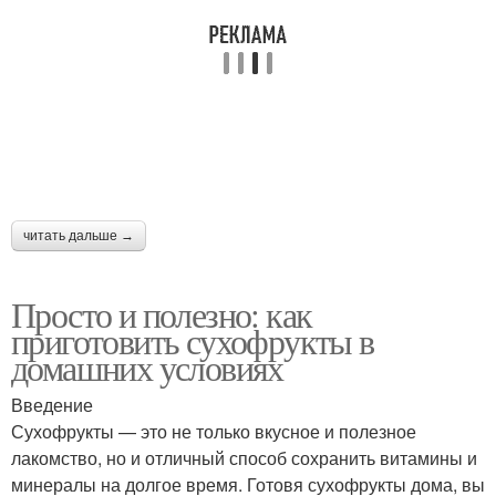
Специи к сушёным
Мочёные яблоки
яблокам
Яблоки в домашней
Напиток из яблок
сушилке
читать дальше →
Яблоки для
Просто и полезно: как
Цукаты из яблок
разнообразия
приготовить сухофрукты в
домашних условиях
Введение
Сухофрукты — это не только вкусное и полезное
Яблоки без духовки
Яблоки во время
лакомство, но и отличный способ сохранить витамины и
минералы на долгое время. Готовя сухофрукты дома, вы