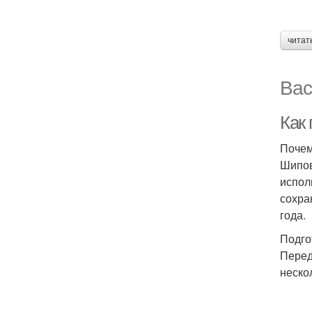
читат
Вас
Как
Почем
Шипов
испол
сохра
года.
Подго
Перед
неско