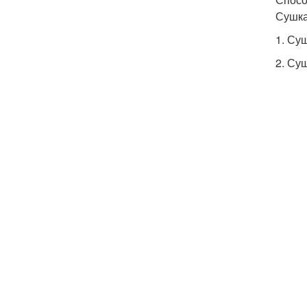
Сушка
1. Су
2. Су