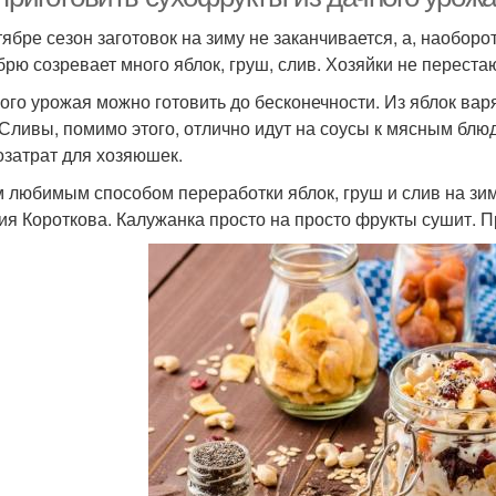
тябре сезон заготовок на зиму не заканчивается, а, наоборо
брю созревает много яблок, груш, слив. Хозяйки не перестаю
кого урожая можно готовить до бесконечности. Из яблок вар
 Сливы, помимо этого, отлично идут на соусы к мясным блюд
озатрат для хозяюшек.
 любимым способом переработки яблок, груш и слив на зим
ия Короткова. Калужанка просто на просто фрукты сушит. П