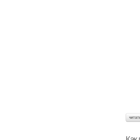
читат
Как