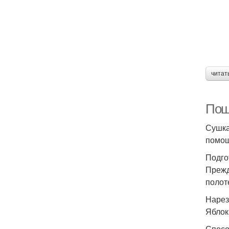
читат
Пош
Сушка
помощ
Подго
Прежд
полот
Нарез
Яблок
Спосо