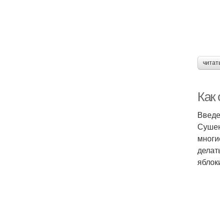
читат
Как
Введ
Сушен
многи
делат
яблок