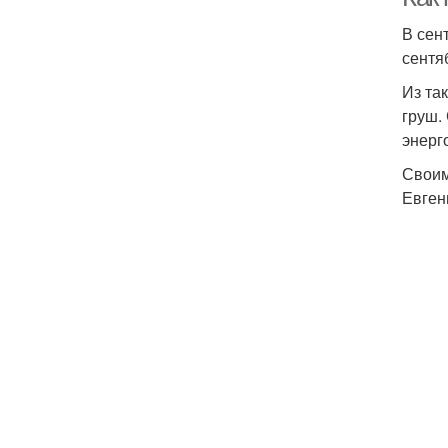
В сен
сентя
Из та
груш.
энерг
Своим
Евген