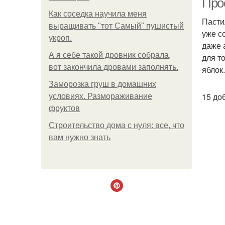
Про
Как соседка научила меня
Пасти
выращивать "тот Самый" пушистый
уже с
укроп.
даже 
А я себе такой дровник собрала,
для т
вот закончила дровами заполнять.
яблок
Заморозка груш в домашних
15 до
условиях. Размораживание
фруктов
Строительство дома с нуля: все, что
вам нужно знать