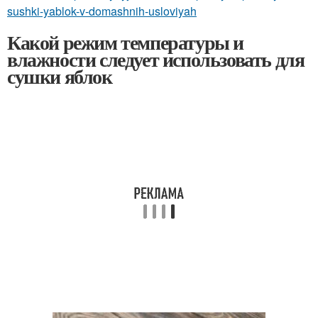
sushki-yablok-v-domashnih-usloviyah
Какой режим температуры и
влажности следует использовать для
сушки яблок