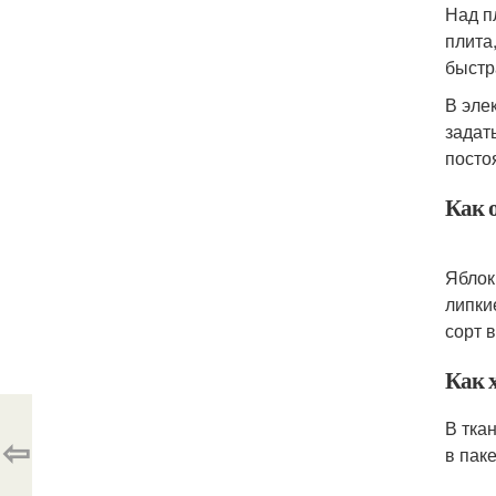
Над п
плита
быстр
В эле
задат
посто
Как 
Яблок
липки
сорт 
Как 
В тка
⇦
в пак