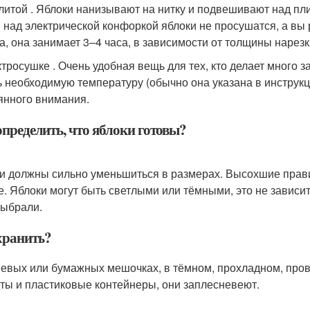
литой . Яблоки нанизывают на нитку и подвешивают над пли
, над электрической конфоркой яблоки не просушатся, а вы 
а, она занимает 3–4 часа, в зависимости от толщины нарезк
ктросушке . Очень удобная вещь для тех, кто делает много з
ь необходимую температуру (обычно она указана в инструкц
янного внимания.
определить, что яблоки готовы?
и должны сильно уменьшиться в размерах. Высохшие прави
е. Яблоки могут быть светлыми или тёмными, это не зависит о
выбрали.
хранить?
невых или бумажных мешочках, в тёмном, прохладном, про
еты и пластиковые контейнеры, они заплесневеют.