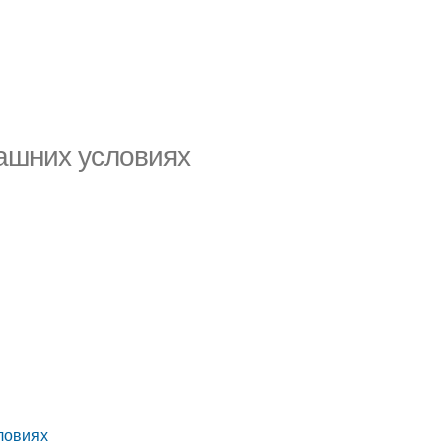
машних условиях
ловиях