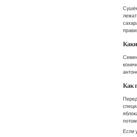
Сушён
лежат
сахар
прави
Каки
Семен
конеч
антон
Как 
Перед
специ
яблок
потом
Если 