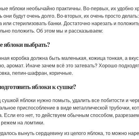
ые яблоки необычайно практичны. Во-первых, их удобно хр
ь они будут очень долго. Во-вторых, их очень просто делать
а или стерилизовать банки. Достаточно нарезать и положит
льно положить. Об этом мы и рассказываем:
е яблоки выбрать?
ная коробка должна быть маленькая, кожица тонкая, а вкус 
но, аромат. Иначе зачем всё это затевать? Хорошо подходят 
овка, пепин-шафран, коричные.
подготовить яблоки к сушке?
 сушкой яблоки нужно помыть, удалить все побитости и чер
альное приспособление в виде металлической трубочки, ко
а. Если его нет, то действуем обычным способом, разрезаем
 режем на ломтики.
удалось вынуть сердцевину из целого яблока, то можно нар