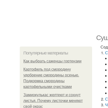
Суш
Сод
С
Популярные материалы
Как выбрать саженцы гортензии
Картофель под смородину
удобрение смородины осенью.
Подкормка смородины
картофельными очистками
Замиокулькас желтеют и сохнут
С
листья. Почему листочки меняют
Ч
свой окрас