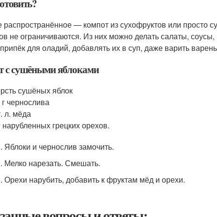
готовить?
 распространённое — компот из сухофруктов или просто с
ов не ограничиваются. Из них можно делать салаты, соусы,
 припёк для оладий, добавлять их в суп, даже варить варень
т с сушёными яблоками
орсть сушёных яблок
 г чернослива
т. л. мёда
г нарубленных грецких орехов.
 . Яблоки и чернослив замочить.
 . Мелко нарезать. Смешать.
 . Орехи нарубить, добавить к фруктам мёд и орехи.
занные вопросы и ответы: