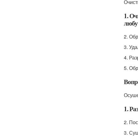
Очист
1. О
любу
2. Об
3. Уд
4. Ра
5. Об
Вопр
Осуше
1. Ра
2. По
3. Су