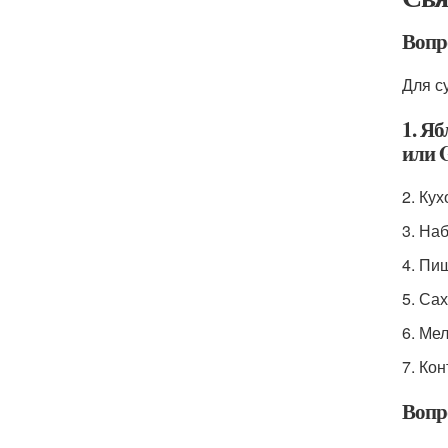
Вопр
Для с
1. Яб
или G
2. Ку
3. На
4. Пи
5. Са
6. Ме
7. Ко
Вопр