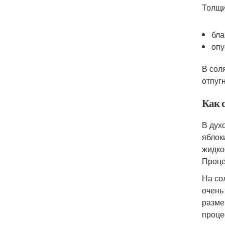
Толщи
бла
опу
В сол
отпуг
Как 
В дух
яблок
жидко
Проце
На со
очень
разме
проце