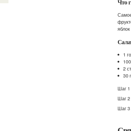
Что 
Самое
фрукт
яблок
Сала
1 г
100
2 с
30 
Шаг 1
Шаг 2
Шаг 3
Свя