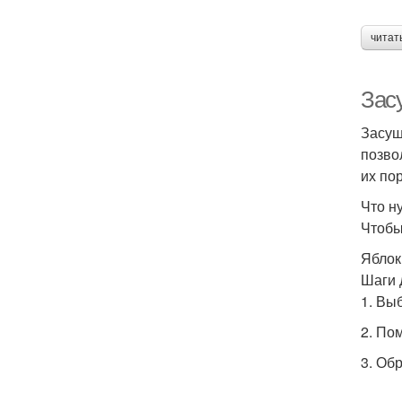
читат
Зас
Засуш
позво
их по
Что н
Чтобы
Яблок
Шаги 
1. Вы
2. По
3. Обр