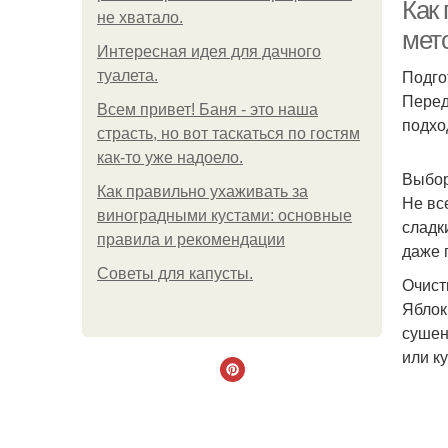
Как
не хватало.
мет
Интересная идея для дачного
Подго
туалета.
Перед
Всем привет! Баня - это наша
подхо
страсть, но вот таскаться по гостям
как-то уже надоело.
Выбор
Как правильно ухаживать за
Не вс
виноградными кустами: основные
сладк
правила и рекомендации
даже 
Советы для капусты.
Очист
Яблок
сушен
или к
И