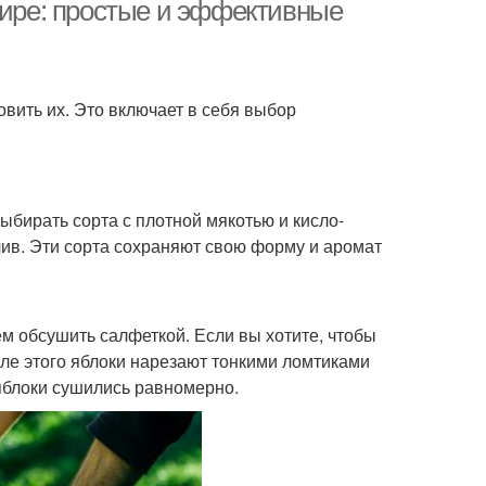
тире: простые и эффективные
блоки на зиму
Пастила из яблок
овить их. Это включает в себя выбор
Яблоки в
локи в духовке
микроволновке
ыбирать сорта с плотной мякотью и кисло-
лив. Эти сорта сохраняют свою форму и аромат
Яблоки для
Яблоки в сушилке
риготовления
м обсушить салфеткой. Если вы хотите, чтобы
сле этого яблоки нарезают тонкими ломтиками
яблоки сушились равномерно.
Электросушилка для
локи во время
яблок