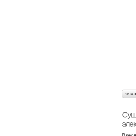
Э
читат
Суш
эле
Введ