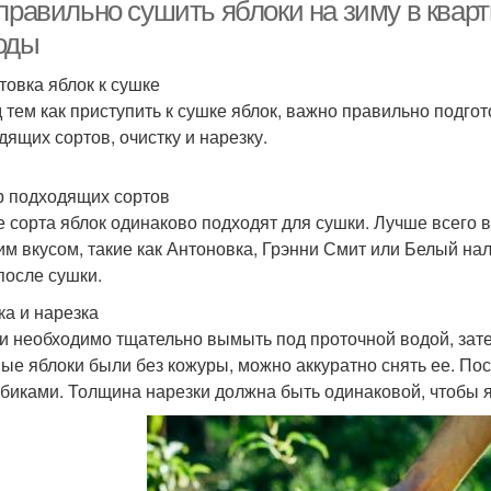
 правильно сушить яблоки на зиму в квар
оды
товка яблок к сушке
Салат с сушёными
Яблоки при сушке
Я
 тем как приступить к сушке яблок, важно правильно подгот
яблоками
дящих сортов, очистку и нарезку.
Яблоки без
 подходящих сортов
Сушка на улице
Яб
использования
е сорта яблок одинаково подходят для сушки. Лучше всего в
им вкусом, такие как Антоновка, Грэнни Смит или Белый на
после сушки.
Яблоки в
ка и нарезка
Цукаты из яблок
электросушилке
п
и необходимо тщательно вымыть под проточной водой, зате
ые яблоки были без кожуры, можно аккуратно снять ее. По
убиками. Толщина нарезки должна быть одинаковой, чтобы 
нгредиенты в сушку
Сушка в духовках
Яб