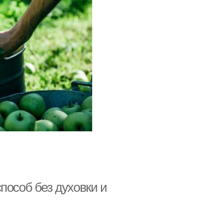
Яблоки над газовой
ечь для сушки
плитой
пособ без духовки и