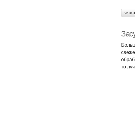
читат
Зас
Больш
свеже
обраб
то лу