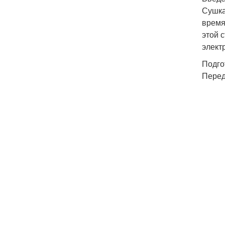
Сушка
время
этой 
элект
Подго
Перед