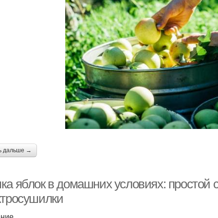
лектросушилка для
Яблоки на улице
П
сушки
Блюдо для сушки
Бумаги для сушки
ь дальше →
ка яблок в домашних условиях: простой с
ктросушилки
ение