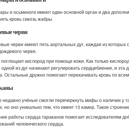
ары и осьминоги имеют один основной орган и два дополн
нять кровь сквозь жабры.
евые черви
вые черви имеют пять аортальных дуг, каждая из которых 
 дождевого червя.
 поглощает кислород при помощи кожи. Как только кислоро
и одной из дуг начинают регулировать сердцебиение, и эта 
а. Остальные дружно помогают перекачивать кровь по всему
каны
о недавно учёные смогли перечеркнуть мифы о наличии у та
е, но оно уникально тем, что имеет 13 камер. Такое строен
ние работы сердца тараканов помогает исследователям доб
еваний человеческого сердца.