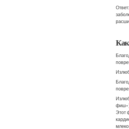
Ответ
забол
расши
Как
Благо
повре
Излюб
Благо
повре
Излюб
фиш»)
Этот 
карди
млеко