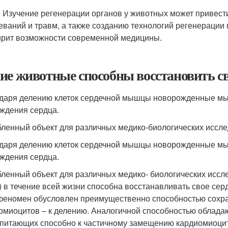
: Изучение регенерации органов у животных может привест
еваний и травм, а также созданию технологий регенерации 
рит возможности современной медицины.
ие животные способны восстановить св
даря делению клеток сердечной мышцы новорожденные мы
ждения сердца.
ленный объект для различных медико-биологических иссл
даря делению клеток сердечной мышцы новорожденные мы
ждения сердца.
ленный объект для различных медико- биологических иссле
 в течение всей жизни способна восстанавливать свое сер
феномен обусловлен преимущественно способностью сохр
омиоцитов – к делению. Аналогичной способностью облад
питающих способно к частичному замещению кардиомиоцито