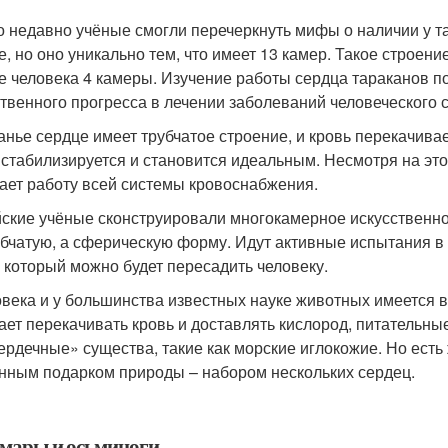
о недавно учёные смогли перечеркнуть мифы о наличии у та
е, но оно уникально тем, что имеет 13 камер. Такое строен
е человека 4 камеры. Изучение работы сердца тараканов п
твенного прогресса в лечении заболеваний человеческого 
анье сердце имеет трубчатое строение, и кровь перекачива
 стабилизируется и становится идеальным. Несмотря на это
ает работу всей системы кровоснабжения.
ские учёные сконструировали многокамерное искусственно
убчатую, а сферическую форму. Идут активные испытания 
, который можно будет пересадить человеку.
овека и у большинства известных науке животных имеется 
ает перекачивать кровь и доставлять кислород, питательные
ердечные» существа, такие как морские иглокожие. Но ест
нным подарком природы – набором нескольких сердец.
мары и осьминоги