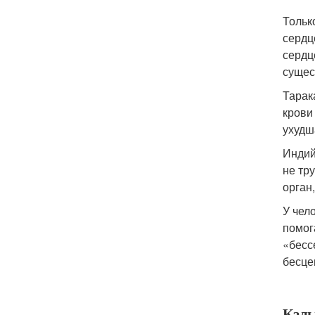
Тольк
сердц
сердц
сущес
Тарак
крови
ухудш
Индий
не тр
орган
У чел
помог
«бесс
бесце
Каль