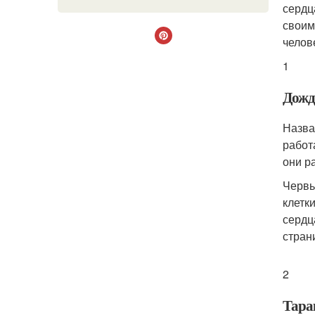
сердц
своим
челов
1
Дожд
Назва
работ
они р
Червь
клетк
сердц
стран
2
Тара