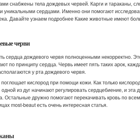
ами снабжены тела дождевых червей. Карги и тараканы, сл
и уникальными сердцами. Именно они помогают исследова
ека. Давайте узнаем подробнее Какие животные имеют бол
евые черви
ть сердца дождевого червя полноценными некорректно. Это
ают по принципу сердца. Червь имеет пять таких арок, кажд
асполагаются у рта дождевого червя.
 поглощает кислород при помощи кожи. Как только кислоро
и одной из дуг начинают регулировать сердцебиение, и эта 
а. Остальные дружно помогают перекачивать кровь по всему
ицах most-beaut есть очень интересная статья.
каны