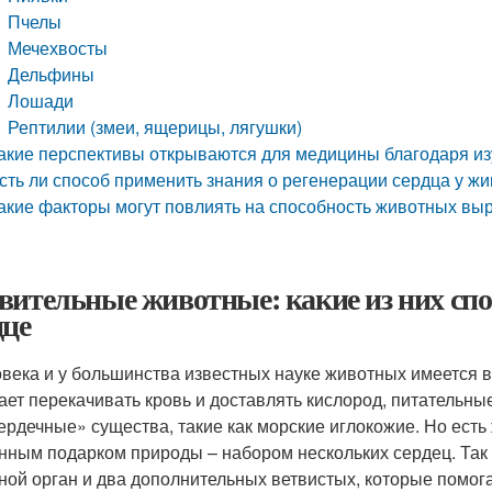
Пчелы
Мечехвосты
Дельфины
Лошади
Рептилии (змеи, ящерицы, лягушки)
акие перспективы открываются для медицины благодаря и
сть ли способ применить знания о регенерации сердца у ж
акие факторы могут повлиять на способность животных вы
вительные животные: какие из них спо
дце
овека и у большинства известных науке животных имеется 
ает перекачивать кровь и доставлять кислород, питательные
ердечные» существа, такие как морские иглокожие. Но ест
нным подарком природы – набором нескольких сердец. Так
ной орган и два дополнительных ветвистых, которые помог