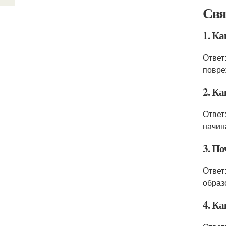
Свя
1. Ка
Ответ
повре
2. Ка
Ответ
начин
3. П
Ответ
образ
4. К