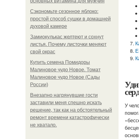
основных витамина для мужчин
Сэкономьте сезонное яблоко:
простой способ сушки в домашней
духовой камере
Замиокулькас желтеют и сохнут
К
листья. Почему листочки меняют
Е
свой окрас
К
Купить семена Помидоры
Малиновое чудо Новое. Томат
Малиновое чудо Новое (Сады
Уди
России)
сер
Внезапно нагрянувшие гости
заставили меня спешно искать
У чел
решение, так как на обстоятельный
помог
ремонт времени катастрофически
«бесс
не хватало.
бесце
основ