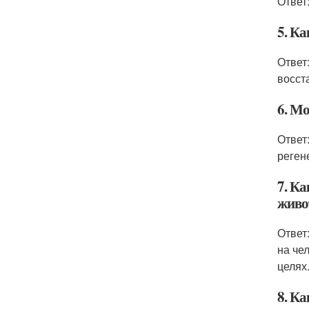
Ответ
5. К
Ответ
восст
6. Мо
Ответ
реген
7. К
живо
Ответ
на че
целях
8. К