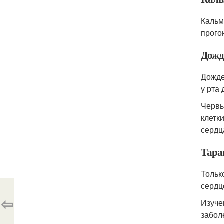
Кальм
прого
Дожд
Дожде
у рта
Червь
клетк
сердц
Тара
Тольк
сердц
⇦
Изуче
забол