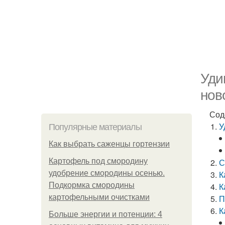
Уди
нов
Сод
У
Популярные материалы
Как выбрать саженцы гортензии
Картофель под смородину
С
удобрение смородины осенью.
К
Подкормка смородины
К
картофельными очистками
П
К
Больше энергии и потенции: 4