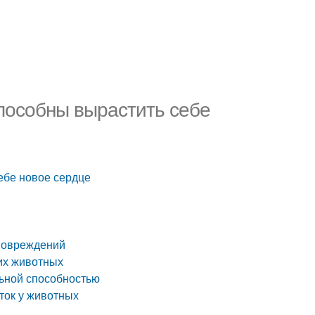
способны вырастить себе
ебе новое сердце
 повреждений
их животных
льной способностью
ток у животных