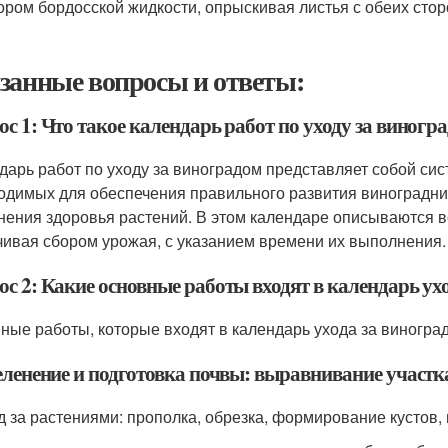
ором бордосской жидкости, опрыскивая листья с обеих стор
занные вопросы и ответы:
с 1: Что такое календарь работ по уходу за виногр
дарь работ по уходу за виноградом представляет собой си
одимых для обеспечения правильного развития виноградни
нения здоровья растений. В этом календаре описываются в
чивая сбором урожая, с указанием времени их выполнения.
ос 2: Какие основные работы входят в календарь ух
ные работы, которые входят в календарь ухода за виногра
еленение и подготовка почвы: выравнивание участка
од за растениями: прополка, обрезка, формирование кустов,