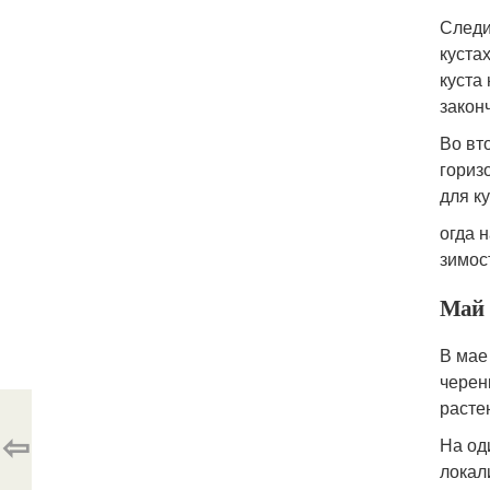
Следи
куста
куста
закон
Во вт
гориз
для к
огда 
зимос
Май
В мае
черен
расте
⇦
На од
локал