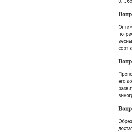
3. Сб
Вопр
Оптим
потре
весны
сорт 
Вопр
Пропо
его д
разви
виног
Вопр
Обрез
доста