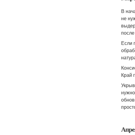
В нач
не ну
выдер
после
Если 
обраб
натур
Конси
Край 
Укрыв
нужно
обнов
прост
Апре