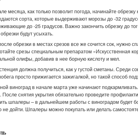
але месяца, как только позволит погода, начинайте обрезку
ждаются сорта, которые выдерживают морозы до -32 градусо
живающие до -25 градусов. Важно закончить обрезку до того
 обрезки будут усыхать.
после обрезки в местах срезов все же сочится сок, нужно сп
отайте срезы специальным препаратом «Искусственная кор
альной олифы, добавив в нее борную кислоту и мел.
стенция должна получиться, как у густой сметаны. Среди с
побега просто прижигается зажигалкой, но такой способ под
ной виноград в начале марта уже начинают подкармливать
. После снятия укрытия обязательно проведите профилакти
ить шпалеры – в дальнейшем работы с виноградом будет бо
о не дойти. Шпалеры можно покупать или делать самостоят
ль