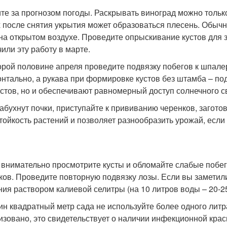
те за прогнозом погоды. Раскрывать виноград можно только
х после снятия укрытия может образоваться плесень. Обычн
 на открытом воздухе. Проведите опрыскивание кустов для 
чили эту работу в марте.
орой половине апреля проведите подвязку побегов к шпал
онтально, а рукава при формировке кустов без штамба – по
устов, но и обеспечивают равномерный доступ солнечного св
набухнут почки, приступайте к прививанию черенков, загот
тойкость растений и позволяет разнообразить урожай, если
 внимательно просмотрите кусты и обломайте слабые побеги
ков. Проведите повторную подвязку лозы. Если вы заметили
ния раствором калиевой селитры (на 10 литров воды – 20-2
ин квадратный метр сада не используйте более одного литр
изовано, это свидетельствует о наличии инфекционной крас