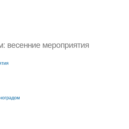
ом: весенние мероприятия
ятия
иноградом