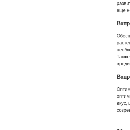
разви
еще н
Вопро
Обесп
расте
необх
Также
вреди
Вопр
Оптим
оптим
вкус,
созре