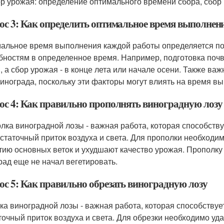
ор урожая: определение оптимального времени сбора, сбор 
ос 3: Как определить оптимальное время выполнен
альное время выполнения каждой работы определяется по 
бностям в определенное время. Например, подготовка почв
, а сбор урожая - в конце лета или начале осени. Также ва
винограда, поскольку эти факторы могут влиять на время в
ос 4: Как правильно прополнять виноградную лозу
лка виноградной лозы - важная работа, которая способству
остаточный приток воздуха и света. Для прополки необход
тию основных веток и ухудшают качество урожая. Прополку
рад еще не начал вегетировать.
ос 5: Как правильно обрезать виноградную лозу
ка виноградной лозы - важная работа, которая способствуе
точный приток воздуха и света. Для обрезки необходимо у