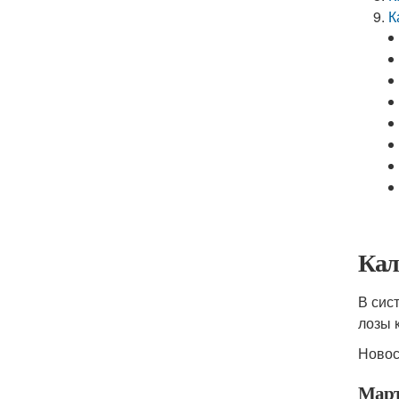
К
Кал
В сис
лозы 
Ново
Мар