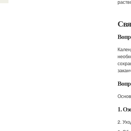
раств
Свя
Вопро
Кален
необх
сохра
закан
Вопр
Основ
1. Оз
2. Ух