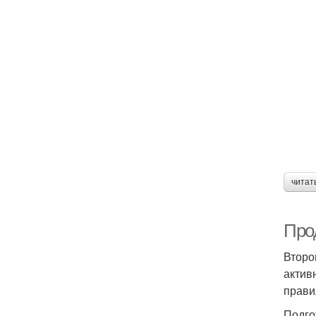
читат
Про
Второ
актив
прави
Подго