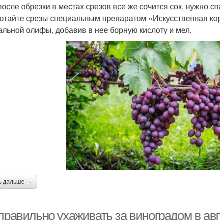
после обрезки в местах срезов все же сочится сок, нужно сп
отайте срезы специальным препаратом «Искусственная кор
альной олифы, добавив в нее борную кислоту и мел.
ь дальше →
правильно ухаживать за виноградом в ав