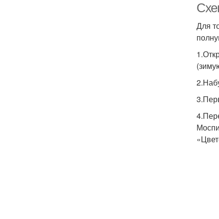
Схе
Для т
полну
1.Отк
(зиму
2.Наб
3.Пер
4.Пер
Моспи
«Цвете