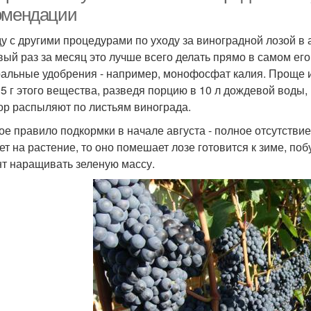
омендации
у с другими процедурами по уходу за виноградной лозой в 
вый раз за месяц это лучше всего делать прямо в самом ег
альные удобрения - например, монофосфат калия. Проще 
15 г этого вещества, разведя порцию в 10 л дождевой воды
ор распыляют по листьям винограда.
ое правило подкормки в начале августа - полное отсутствие
ет на растение, то оно помешает лозе готовится к зиме, по
т наращивать зеленую массу.