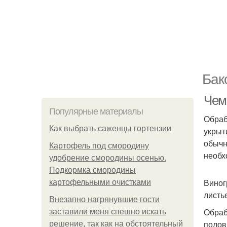
Бак
Чем
Популярные материалы
Обраб
Как выбрать саженцы гортензии
укрыт
обычн
Картофель под смородину
необх
удобрение смородины осенью.
Подкормка смородины
Виног
картофельными очистками
листь
Внезапно нагрянувшие гости
Обраб
заставили меня спешно искать
полов
решение, так как на обстоятельный