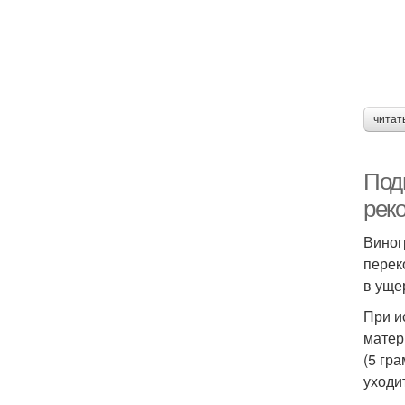
читат
Под
рек
Виног
перек
в уще
При и
матер
(5 гр
уходи