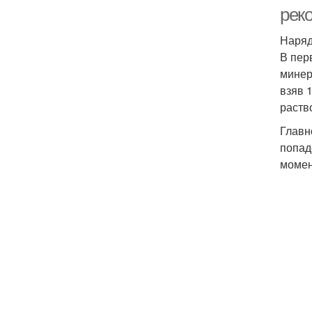
рек
Наряд
В пер
минер
взяв 
раств
Главн
попад
момен