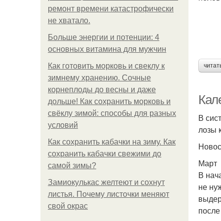
ремонт времени катастрофически
не хватало.
Больше энергии и потенции: 4
основных витамина для мужчин
Как готовить морковь и свеклу к
читат
зимнему хранению. Сочные
корнеплоды до весны и даже
Кал
дольше! Как сохранить морковь и
свёклу зимой: способы для разных
В сис
условий
лозы 
Как сохранить кабачки на зиму. Как
Ново
сохранить кабачки свежими до
Март
самой зимы?
В нач
Замиокулькас желтеют и сохнут
не ну
листья. Почему листочки меняют
выдер
свой окрас
после