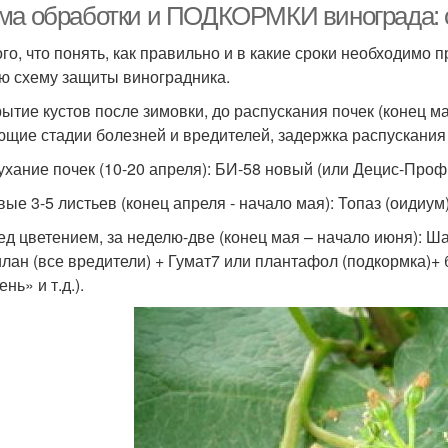
ма обработки и ПОДКОРМКИ винограда: 
ого, что понять, как правильно и в какие сроки необходимо
ю схему защиты виноградника.
рытие кустов после зимовки, до распускания почек (конец м
ющие стадии болезней и вредителей, задержка распускания по
ухание почек (10-20 апреля): БИ-58 новый (или Децис-Профи
вые 3-5 листьев (конец апреля - начало мая): Топаз (оидиум)
ед цветением, за неделю-две (конец мая – начало июня): Ша
лан (все вредители) + Гумат7 или плантафол (подкормка)+ б
нь» и т.д.).