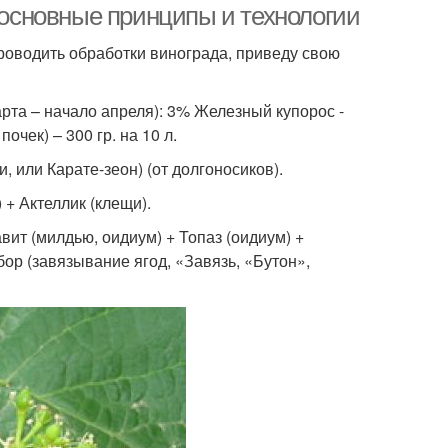
основные принципы и технологии
 проводить обработки винограда, приведу свою
арта – начало апреля): 3% Железный купорос -
чек) – 300 гр. на 10 л.
, или Карате-зеон) (от долгоносиков).
 + Актеллик (клещи).
вит (милдью, оидиум) + Топаз (оидиум) +
ор (завязывание ягод, «Завязь, «Бутон»,