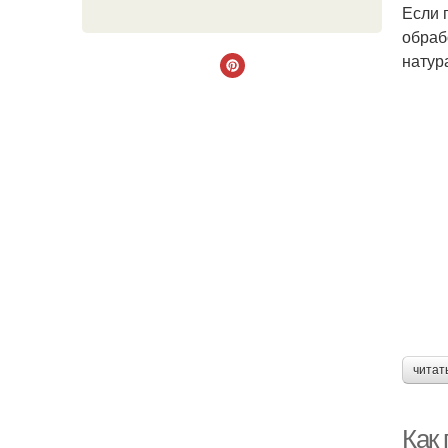
Если 
обраб
натур
читат
Как 