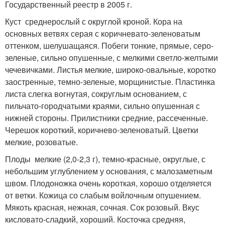
Государственный реестр в 2005 г.
Куст среднерослый с округлой кроной. Кора на
основных ветвях серая с коричневато-зеленоватым
оттенком, шелушащаяся. Побеги тонкие, прямые, серо-
зеленые, сильно опушенные, с мелкими светло-желтыми
чечевичками. Листья мелкие, широко-овальные, коротко
заостренные, темно-зеленые, морщинистые. Пластинка
листа слегка вогнутая, сокруглым основанием, с
пильчато-городчатыми краями, сильно опушенная с
нижней стороны. Прилистники средние, рассеченные.
Черешок короткий, коричнево-зеленоватый. Цветки
мелкие, розоватые.
Плоды мелкие (2,0-2,3 г), темно-красные, округлые, с
небольшим углублением у основания, с малозаметным
швом. Плодоножка очень короткая, хорошо отделяется
от ветки. Кожица со слабым войлочным опушением.
Мякоть красная, нежная, сочная. Сок розовый. Вкус
кисловато-сладкий, хороший. Косточка средняя,