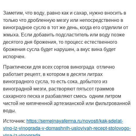
Заметим, что воду, равно как и сахар, нужно вносить в
только что дробленную мезгу или непосредственно в
виноградное сусло в тот же день, когда его отделили от
жмыха. Если добавить подсластитель или воду позже
десятого дня брожения, то процесс естественного
брожения сусла будет нарушен, а вкус вина будет
испорчен.
Практически для всех сортов винограда отлично
работает рецепт, в котором в десяти литрах
виноградного сусла, то есть сока, добытого из
виноградной мезги, растворяют пятьсот граммов
сахарного песка и разбавляют смесь одним литром
чистой не кипяченной артезианской или фильтрованной
воды.
Источник:
https://semejnayaferma.ru/novosti/kak-sdelat-
vino-iz-vinograda-v-domashnih-usloviyah-recept-stolovogo-
vina-iz-vinograda