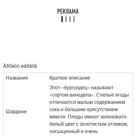
Àðîìàòû øàðäîíå
Названия
Краткое описание
Этот «бургундец» называют
«сортом винодела». Спелые ягоды
отличаются малым содержанием
сока и большим присутствием
Шардоне
мякоти. Плоды имеют зеленовато-
белый цвет с золотистым отливом,
насыщенный и очень