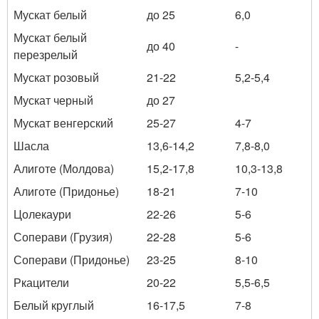
Мускат белый
до 25
6,0
Мускат белый
до 40
-
перезрелый
Мускат розовый
21-22
5,2-5,4
Мускат черный
до 27
Мускат венгерский
25-27
4-7
Шасла
13,6-14,2
7,8-8,0
Алиготе (Молдова)
15,2-17,8
10,3-13,8
Алиготе (Придонье)
18-21
7-10
Цолекаури
22-26
5-6
Соперави (Грузия)
22-28
5-6
Соперави (Придонье)
23-25
8-10
Ркацители
20-22
5,5-6,5
Белый круглый
16-17,5
7-8