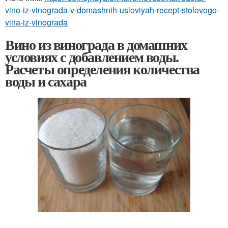
vino-iz-vinograda-v-domashnih-usloviyah-recept-stolovogo-
vina-iz-vinograda
Вино из винограда в домашних
условиях с добавлением воды.
Расчеты определения количества
воды и сахара