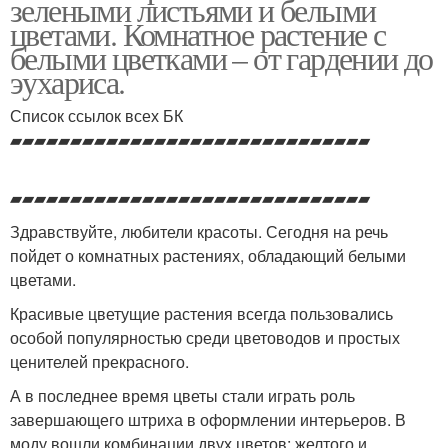
зелеными листьями и белыми
цветами. Комнатное растение с
белыми цветками – от гардении до
эухариса.
Список ссылок всех БК
▰▰▰▰▰▰▰▰▰▰▰▰▰▰▰▰▰▰▰▰▰▰▰▰▰▰▰▰▰▰
▰▰▰▰▰▰▰▰▰▰▰▰▰▰▰▰▰▰▰▰▰▰▰▰▰▰▰▰▰▰
Здравствуйте, любители красоты. Сегодня на речь
пойдет о комнатных растениях, обладающий белыми
цветами.
Красивые цветущие растения всегда пользовались
особой популярностью среди цветоводов и простых
ценителей прекрасного.
А в последнее время цветы стали играть роль
завершающего штриха в оформлении интерьеров. В
моду вошли комбинации двух цветов: желтого и