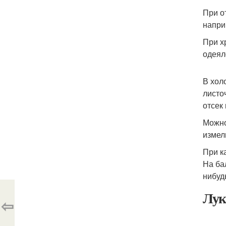
При о
напри
При х
одеял
В хол
листо
отсек
Можно
измел
При к
На ба
нибуд
Лук
⇦