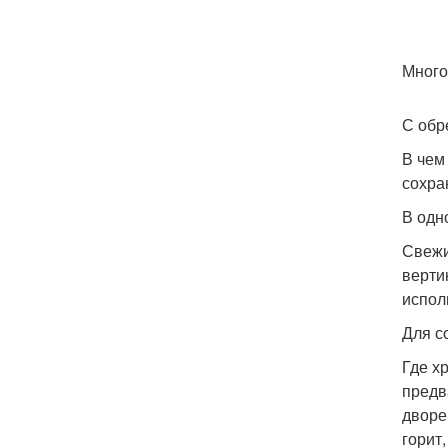
Много
С обр
В чем
сохра
В одн
Свежи
верти
испол
Для с
Где х
предв
дворе
горит