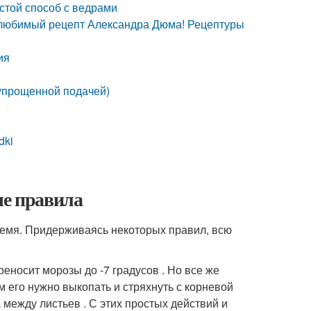
остой способ с ведрами
– любимый рецепт Александра Дюма! Рецептуры
ия
 упрощенной подачей)
dki
ые правила
ремя. Придерживаясь некоторых правил, всю
реносит морозы до -7 градусов . Но все же
 его нужно выкопать и стряхнуть с корневой
между листьев . С этих простых действий и