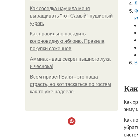
Л
Как соседка научила меня
Ф
выращивать "тот Самый" пушистый
к
укроп.
Как правильно посадить
колоновидную яблоню. Правила
покупки саженцев
Аммиак - ваш секрет пышного лука
В
и чеснока!
Всем привет! Баня - это наша
страсть, но вот таскаться по гостям
Как
как-то уже надоело.
Как х
зиму 
Как п
убрат
систе