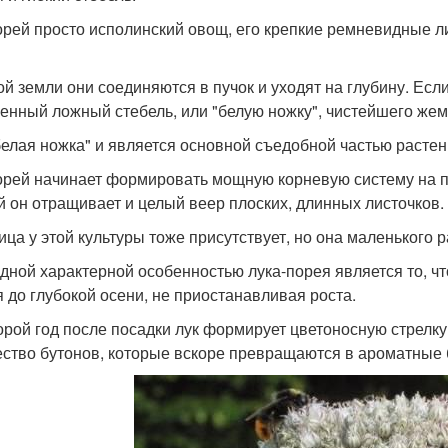
орей просто исполинский овощ, его крепкие ремневидные ли
ой земли они соединяются в пучок и уходят на глубину. Ес
енный ложный стебель, или "белую ножку", чистейшего жем
белая ножка" и является основной съедобной частью растен
орей начинает формировать мощную корневую систему на п
й он отращивает и целый веер плоских, длинных листочков.
ица у этой культуры тоже присутствует, но она маленького р
дной характерной особенностью лука-порея является то, что
я до глубокой осени, не приостанавливая роста.
орой год после посадки лук формирует цветоносную стрелку.
ство бутонов, которые вскоре превращаются в ароматные 