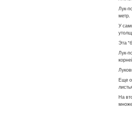
Лук-п
метр.
У сам
утолщ
Эта "
Лук-п
корне
Луков
Еще о
листь
На вт
множе