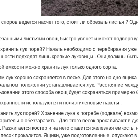
 споров ведется насчет того, стоит ли обрезать листья ? Од
езанными листьями овощ быстро увянет и может подвергну
 хранить лук порей? Начать необходимо с перебирания уж
нности подходят лишь крепкие луковицы . Они должны быт
ой емкости можно хранить лук только одного сорта.
м лук хорошо сохраняется в песке. Для этого на дно ящика 
кальном положении устанавливается лук. Расстояние межд
ьзовании этого способа овощ будет сохраняться примерно 6 
охранности используются и полиэтиленовые пакеты .
ранить лук порей? Хранение лука в погребе (подвале) возм
арительно обеззаразить . Для этого песок прокаливают в д
. Разжигается костер и на него ставится железная емкость, 
, песок прокалится. Ящики, уже подготовленные, опускают в