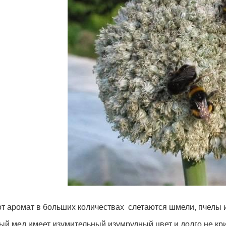
от аромат в больших количествах слетаются шмели, пчелы 
ый мед имеет изумительный изумрудный цвет и долго не кри