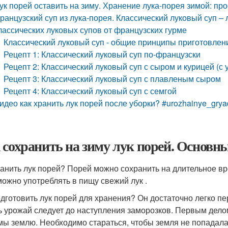
ук порей оставить на зиму. Хранение лука-порея зимой: пр
ранцузский суп из лука-порея. Классический луковый суп 
лассических луковых супов от французских гурме
Классический луковый суп - общие принципы приготовлен
Рецепт 1: Классический луковый суп по-французски
Рецепт 2: Классический луковый суп с сыром и курицей (с
Рецепт 3: Классический луковый суп с плавленым сыром
Рецепт 4: Классический луковый суп с семгой
идео как хранить лук порей после уборки? #urozhainye_grya
 сохранить на зиму лук порей. Основн
ранить лук порей? Порей можно сохранить на длительное в
можно употреблять в пищу свежий лук .
одготовить лук порей для хранения? Он достаточно легко пе
ь урожай следует до наступления заморозков. Первым делом
мы землю. Необходимо стараться, чтобы земля не попадала 