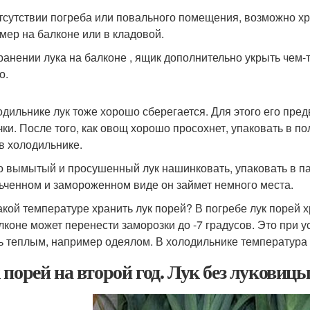
тсутствии погреба или повального помещения, возможно хра
мер на балконе или в кладовой.
ранении лука на балконе , ящик дополнительно укрыть чем-
о.
одильнике лук тоже хорошо сберегается. Для этого его пре
чки. После того, как овощ хорошо просохнет, упаковать в 
 в холодильнике.
 вымытый и просушенный лук нашинковать, упаковать в пак
ьченном и замороженном виде он займет немного места.
акой температуре хранить лук порей? В погребе лук порей хр
лконе может перенести заморозки до -7 градусов. Это при у
ь теплым, например одеялом. В холодильнике температура 
 порей на второй год. Лук без луковиц