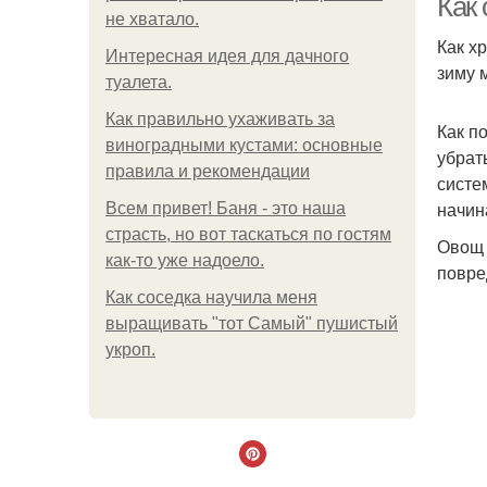
Как
не хватало.
Как х
Интересная идея для дачного
зиму 
туалета.
Как правильно ухаживать за
Как п
виноградными кустами: основные
убрат
правила и рекомендации
систе
начин
Всем привет! Баня - это наша
страсть, но вот таскаться по гостям
Овощ 
как-то уже надоело.
повре
Как соседка научила меня
выращивать "тот Самый" пушистый
укроп.