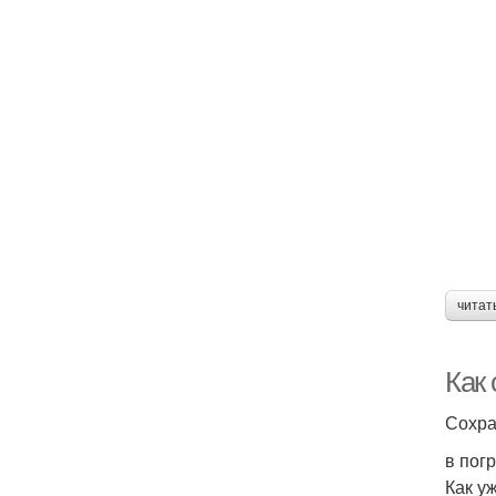
читат
Как 
Сохра
в пог
Как у