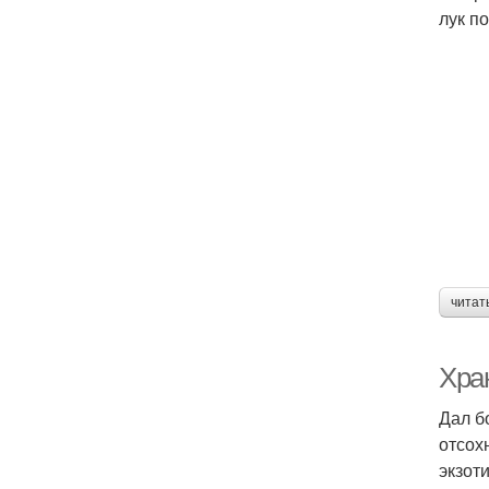
лук п
читат
Хран
Дал б
отсохн
экзот