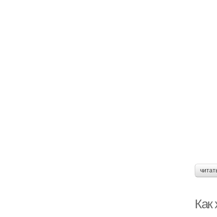
читат
Как 