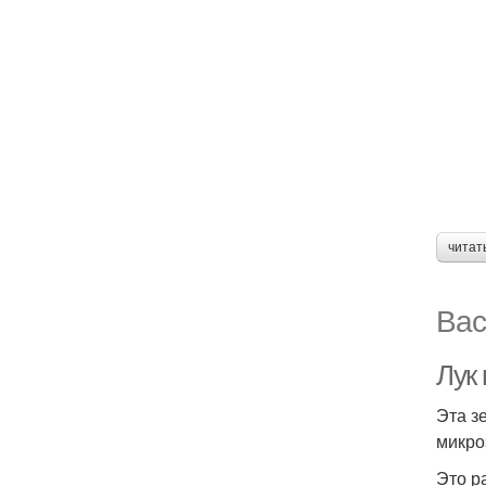
читат
Вас
Лук 
Эта з
микро
Это р