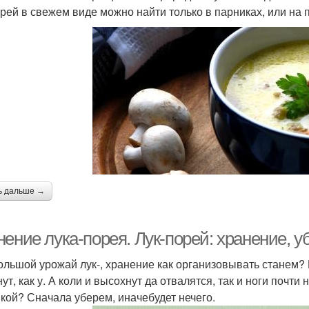
орей в свежем виде можно найти только в парниках, или на 
ь дальше →
ение лука-порея. Лук-порей: хранение, у
ольшой урожай лук-, хранение как организовывать станем? 
ут, как у. А коли и высохнут да отвалятся, так и ноги почти 
икой? Сначала уберем, иначебудет нечего.