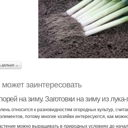
ь дальше →
 может заинтересовать
порей на зиму. Заготовки на зиму из лука
елень относится к разновидностям огородных культур, счи
элементов, потому многие хозяйки интересуются, как можно 
астение можно выращивать в природных условиях до начал