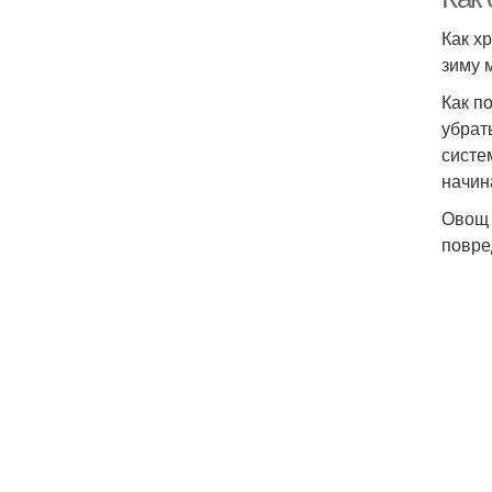
Как х
зиму 
Как п
убрат
систе
начин
Овощ 
повре