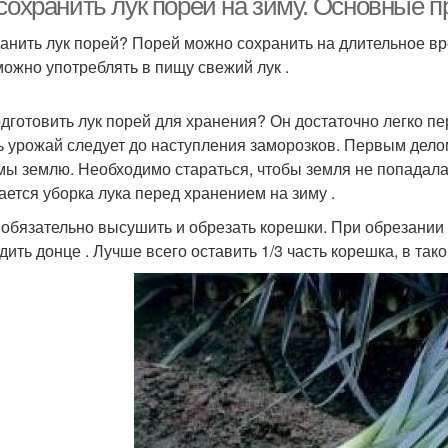
 сохранить лук порей на зиму. Основные 
ранить лук порей? Порей можно сохранить на длительное в
можно употреблять в пищу свежий лук .
одготовить лук порей для хранения? Он достаточно легко пе
ь урожай следует до наступления заморозков. Первым делом
мы землю. Необходимо стараться, чтобы земля не попадала 
ается уборка лука перед хранением на зиму .
обязательно высушить и обрезать корешки. При обрезании
дить донце . Лучше всего оставить 1/3 часть корешка, в так