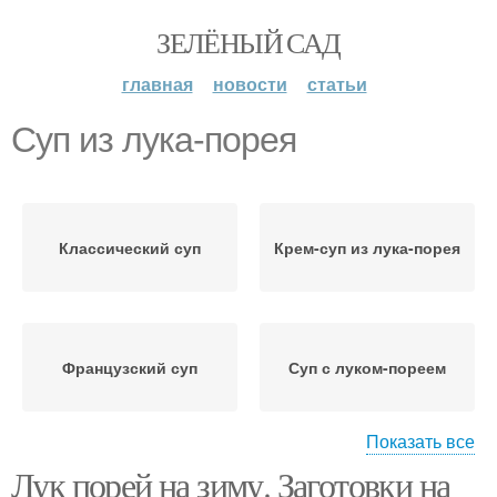
ЗЕЛЁНЫЙ САД
главная
новости
статьи
Суп из лука-порея
Классический суп
Крем-суп из лука-порея
Французский суп
Суп с луком-пореем
Показать все
Лук порей на зиму. Заготовки на
Лука-порей в домашних
Салат из лука-порея