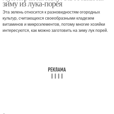
зиму из лука-порея
условиях
Эта зелень относится к разновидностям огородных
культур, считающихся своеобразными кладезем
витаминов и микроэлементов, потому многие хозяйки
Суп-пюра из лука-порея
Луковый суп
интересуются, как можно заготовить на зиму лук порей.
Супы от французских
Луковые супы
гурме
Суп с плавленым
Суп с сыром
сыром
Суп с семгой
Лука-порей на зиму