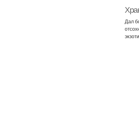
Хран
Дал б
отсохн
экзот