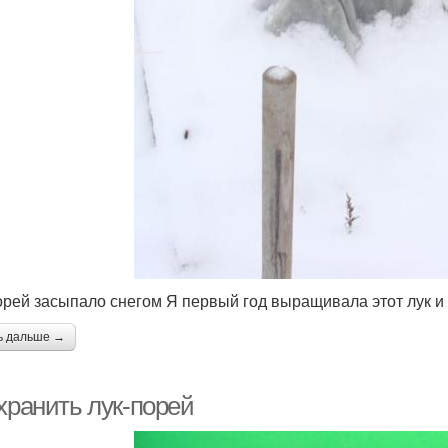
орей засыпало снегом Я первый год выращивала этот лук и п
ь дальше →
хранить лук-порей