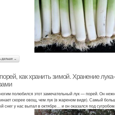
ь дальше →
порей, как хранить зимой. Хранение лука
рами
ногим полюбился этот замечательный лук — порей. Он нежн
инает скорее овощ, чем лук (в жареном виде). Самый больш
й снег у нас выпал в октябре… и он оказался под сугробом