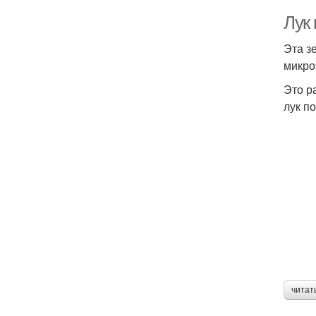
Лук 
Эта з
микро
Это р
лук п
читат