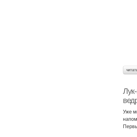
читат
Лук-
вед
Уже м
напом
Первы