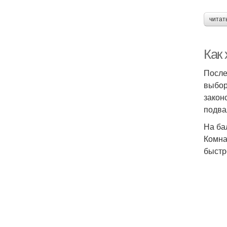
читат
Как 
После
выбор
закон
подва
На ба
Комна
быстр