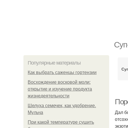
Суп
Популярные материалы
Суп
Как выбрать саженцы гортензии
Восхождение восковой моли:
открытие и изучение продукта
жизнедеятельности
Поре
Шелуха семечек, как удобрение.
Дал б
Мульча
отсохн
При какой температуре сушить
экзот