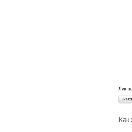
Лук-п
читат
Как 