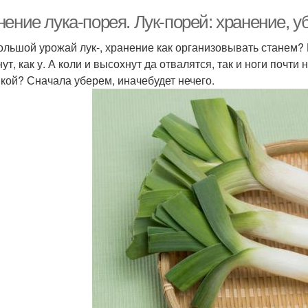
ение лука-порея. Лук-порей: хранение, у
ольшой урожай лук-, хранение как организовывать станем? 
ут, как у. А коли и высохнут да отвалятся, так и ноги почти 
икой? Сначала уберем, иначебудет нечего.