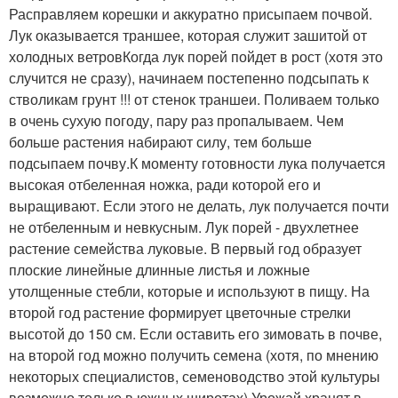
Расправляем корешки и аккуратно присыпаем почвой.
Лук оказывается траншее, которая служит зашитой от
холодных ветровКогда лук порей пойдет в рост (хотя это
случится не сразу), начинаем постепенно подсыпать к
стволикам грунт !!! от стенок траншеи. Поливаем только
в очень сухую погоду, пару раз пропалываем. Чем
больше растения набирают силу, тем больше
подсыпаем почву.К моменту готовности лука получается
высокая отбеленная ножка, ради которой его и
выращивают. Если этого не делать, лук получается почти
не отбеленным и невкусным. Лук порей - двухлетнее
растение семейства луковые. В первый год образует
плоские линейные длинные листья и ложные
утолщенные стебли, которые и используют в пищу. На
второй год растение формирует цветочные стрелки
высотой до 150 см. Если оставить его зимовать в почве,
на второй год можно получить семена (хотя, по мнению
некоторых специалистов, семеноводство этой культуры
возможно только в южных широтах).Урожай хранят в