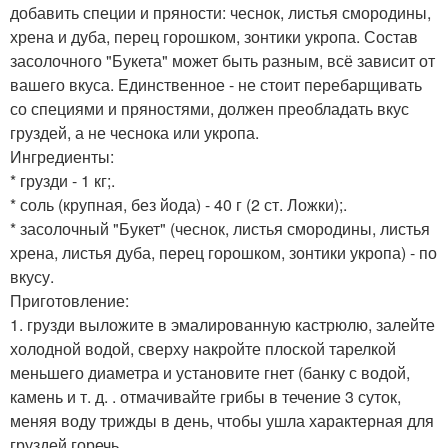
добавить специи и пряности: чеснок, листья смородины,
хрена и дуба, перец горошком, зонтики укропа. Состав
засолочного "Букета" может быть разным, всё зависит от
вашего вкуса. Единственное - не стоит перебарщивать
со специями и пряностями, должен преобладать вкус
груздей, а не чеснока или укропа.
Ингредиенты:
* грузди - 1 кг;.
* соль (крупная, без йода) - 40 г (2 ст. Ложки);.
* засолочный "Букет" (чеснок, листья смородины, листья
хрена, листья дуба, перец горошком, зонтики укропа) - по
вкусу.
Приготовление:
1. грузди выложите в эмалированную кастрюлю, залейте
холодной водой, сверху накройте плоской тарелкой
меньшего диаметра и установите гнет (банку с водой,
камень и т. д. . отмачивайте грибы в течение 3 суток,
меняя воду трижды в день, чтобы ушла характерная для
груздей горечь.