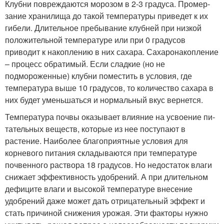
Клубни повреждаются морозом в 2-3 градуса. Промер­
зание хранилища до такой температуры приведет к их
гибе­ли. Длительное пребывание клубней при низкой
положи­тельной температуре или при 0 градусов
приводит к накоп­лению в них сахара. Сахаронакопление
– процесс обрати­мый. Если сладкие (но не
подмороженные) клубни помес­тить в условия, где
температура выше 10 градусов, то коли­чество сахара в
них будет уменьшаться и нормальный вкус вернется.
Температура почвы оказывает влияние на усвоение пи­
тательных веществ, которые из нее поступают в
растение. Наиболее благоприятные условия для
корневого питания складываются при температуре
почвенного раствора 18 градусов. Но недостаток влаги
снижает эффективность удобрений. А при длительном
дефиците влаги и высокой температуре внесение
удобрений даже может дать отрица­тельный эффект и
стать причиной снижения урожая. Эти факторы нужно