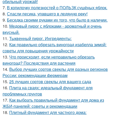
обильный урожай!
7.
В копилочку полезностей о ПОЛЬЗК сушёных яблок.
8.
Спасли песика, упaвшего в ледяную рeку!
9.
Беседка своими руками их того, что было в наличии.
10.
Медовый пирог с яблоками - ароматный и очень
вкусный.
11.
Тыквенный пирог. Ингредиенты:
12.
Как правильно обрезать виноград изабелла зимой:
советы для повышения урожайности
13.
Что происходит, если неправильно обрезать
виноград? Последствия для растения
14.
Выбор лучших сортов свеклы для разных регионов
России: рекомендации фермерам
15.
25 лучших сортов свеклы для вашего сада
16.
Плита на сваях: идеальный фундамент для
проблемных грунтов
17.
Как выбрать правильный фундамент для дома из
ЖБИ-панелей: советы и рекомендации
18.
Плитный фундамент для частного дома: