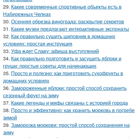
29.
Какие современные спортивные объекты есть в
Набережных Челнах
30.
Осенняя обрезка винограда: раскрытие секретов
31.
Какие музеи предлагают интерактивные экспонаты
32.
Как правильно сушить шиповник в домашних
условиях: простая инструкция
33.
Уфа ждет Славу: афиша выступлений
34.
Как правильно подготовить и засушить яблоки и
груши: простые советы для начинающих
35.
Просто и полезно: как приготовить сухофрукты в
домашних условиях
36.
Замороженные яблоки: простой способ сохранить
сезонный фрукт на зиму
37.
Какие легенды и мифы связаны с историей города
38.
Просто и эффективно: как хранить морковь в погребе
зимой
39.
Заморозка моркови: простой способ сохранения на
зиму