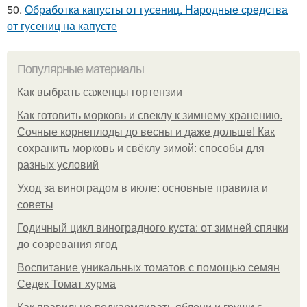
50.
Обработка капусты от гусениц. Народные средства
от гусениц на капусте
Популярные материалы
Как выбрать саженцы гортензии
Как готовить морковь и свеклу к зимнему хранению.
Сочные корнеплоды до весны и даже дольше! Как
сохранить морковь и свёклу зимой: способы для
разных условий
Уход за виноградом в июле: основные правила и
советы
Годичный цикл виноградного куста: от зимней спячки
до созревания ягод
Воспитание уникальных томатов с помощью семян
Седек Томат хурма