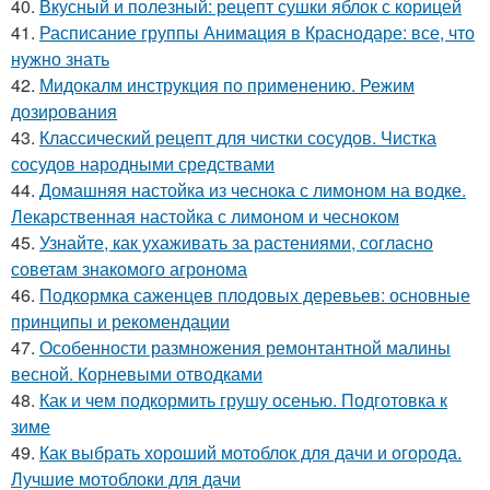
40.
Вкусный и полезный: рецепт сушки яблок с корицей
41.
Расписание группы Анимация в Краснодаре: все, что
нужно знать
42.
Мидокалм инструкция по применению. Режим
дозирования
43.
Классический рецепт для чистки сосудов. Чистка
сосудов народными средствами
44.
Домашняя настойка из чеснока с лимоном на водке.
Лекарственная настойка с лимоном и чесноком
45.
Узнайте, как ухаживать за растениями, согласно
советам знакомого агронома
46.
Подкормка саженцев плодовых деревьев: основные
принципы и рекомендации
47.
Особенности размножения ремонтантной малины
весной. Корневыми отводками
48.
Как и чем подкормить грушу осенью. Подготовка к
зиме
49.
Как выбрать хороший мотоблок для дачи и огорода.
Лучшие мотоблоки для дачи