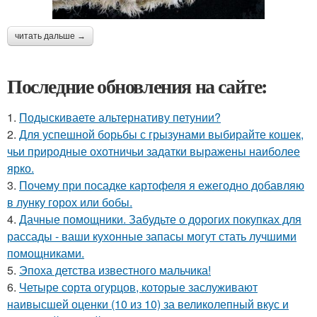
читать дальше →
Последние обновления на сайте:
1.
Подыскиваете альтернативу петунии?
2.
Для успешной борьбы с грызунами выбирайте кошек,
чьи природные охотничьи задатки выражены наиболее
ярко.
3.
Почему при посадке картофеля я ежегодно добавляю
в лунку горох или бобы.
4.
Дачные помощники. Забудьте о дорогих покупках для
рассады - ваши кухонные запасы могут стать лучшими
помощниками.
5.
Эпоха детства известного мальчика!
6.
Четыре сорта огурцов, которые заслуживают
наивысшей оценки (10 из 10) за великолепный вкус и