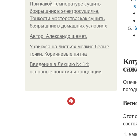
При какой температуре сушить
в
боярышник в электросушилке.
Тонкости мастерства: как сушить
боярышник в домашних условиях
К
Автор: Александр шемет.
У фикуса на листьях мелкие белые
точки. Коричневые пятна
Ког
Введение в Лекцию № 14:
саж
основные понятия и концепции
Отече
погод
Весн
Этот 
состо
яма