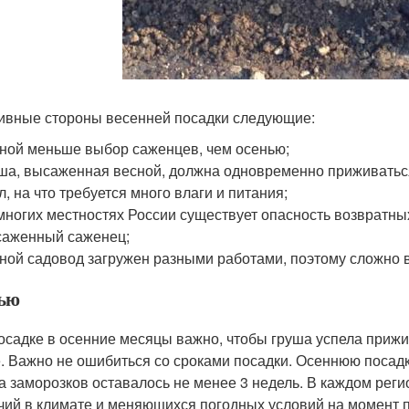
ивные стороны весенней посадки следующие:
ной меньше выбор саженцев, чем осенью;
ша, высаженная весной, должна одновременно приживаться
л, на что требуется много влаги и питания;
многих местностях России существует опасность возвратны
аженный саженец;
ной садовод загружен разными работами, поэтому сложно 
ью
осадке в осенние месяцы важно, чтобы груша успела прижи
е. Важно не ошибиться со сроками посадки. Осеннюю посадк
а заморозков оставалось не менее 3 недель. В каждом реги
чий в климате и меняющихся погодных условий на момент п