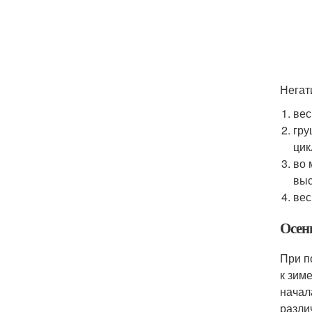
Негат
вес
гру
цик
во 
выс
вес
Осен
При п
к зим
начал
разли