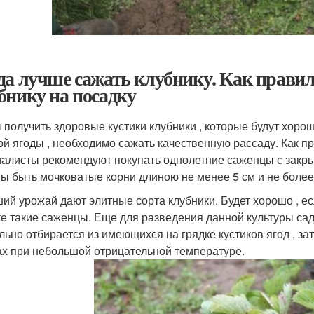
да лучше сажать клубнику. Как прави
бнику на посадку
 получить здоровые кустики клубники , которые будут хоро
ой ягоды , необходимо сажать качественную рассаду. Как 
алисты рекомендуют покупать однолетние саженцы с закрыто
ы быть мочковатые корни длиною не менее 5 см и не более
ий урожай дают элитные сорта клубники. Будет хорошо , е
ке такие саженцы. Еще для разведения данной культуры са
льно отбирается из имеющихся на грядке кустиков ягод , з
ах при небольшой отрицательной температуре.