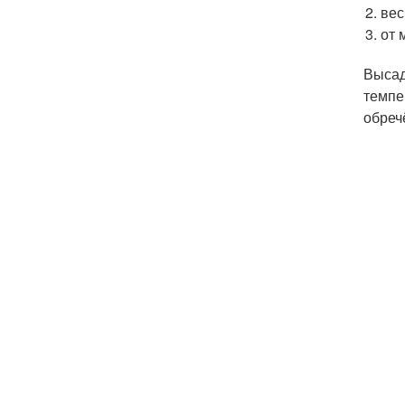
вес
от 
Высад
темпе
обреч