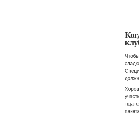
Ког
клу
Чтобы
сладк
Специ
должн
Хорош
участ
тщате
пакет