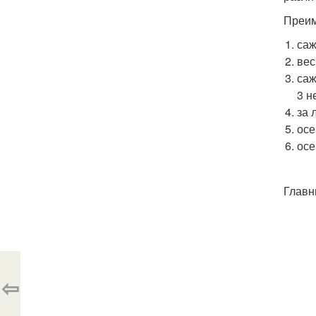
Преим
саж
вес
саж
3 н
за 
осе
осе
Главн
⇦