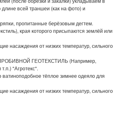
лёй (после обрезки и закалки) укладываем в
длине всей траншеи (как на фото) и
тряпки, пропитанные берёзовым дегтем.
стиль), края которого присыпаются землёй или
ие насаждения от низких температур, сильного
ГЛОПРОБИВНОЙ ГЕОТЕКСТИЛЬ (Например,
.п.) "Агротекс".
атиноподобное тёплое зимнее одеяло для
ие насаждения от низких температур, сильного