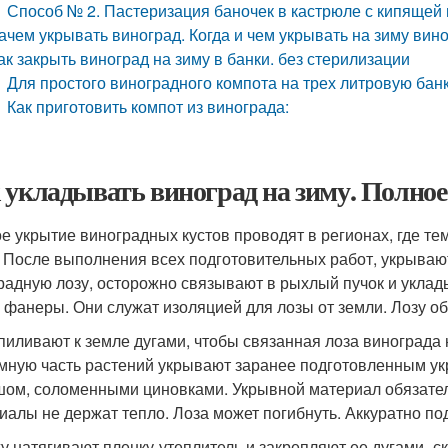
Способ № 2. Пастеризация баночек в кастрюле с кипящей
ачем укрывать виноград. Когда и чем укрывать на зиму вин
ак закрыть виноград на зиму в банки. без стерилизации
Для простого виноградного компота на трех литровую бан
Как приготовить компот из винограда:
 укладывать виноград на зиму. Полно
е укрытие виноградных кустов проводят в регионах, где т
. После выполнения всех подготовительных работ, укрываю
радную лозу, осторожно связывают в рыхлый пучок и уклад
, фанеры. Они служат изоляцией для лозы от земли. Лозу о
иливают к земле дугами, чтобы связанная лоза винограда 
мную часть растений укрывают заранее подготовленным у
ом, соломенными циновками. Укрывной материал обязател
иалы не держат тепло. Лоза может погибнуть. Аккуратно по
у натягивают пленку-утеплитель и закрепляют ее дугами–с