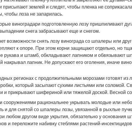
и присыпают землей и следят, чтобы пленка не соприкасала
ы, чтобы лоза не запарилась.
орые виноградари подготовленную лозу пришпиливают дугам
 выпадении снега забрасывают еще и снегом.
нет возможности снять лозу винограда со шпалеры или друг
епляют к опоре. При этом корни защищают отдельно, но тща
е рукава и штамб, обкладывают лапником и обвязывают шпа
й накрывал лапник. Не допускают его оголения, иначе вин
одных регионах с продолжительными морозами готовят из 
оробки, который засыпают сухими листьями или соломой. 
и и прикрывают шифериной или тяжелой доской. Весной со
и сооружениями рациональнее укрывать молодые или небо
ть и для снятой со шпалеры лозы, увязанной в рыхлые пучк
при любом другом виде укрытия, обязательно у основания 
нов и переложите набивку стеблями растений-инсектицидов.