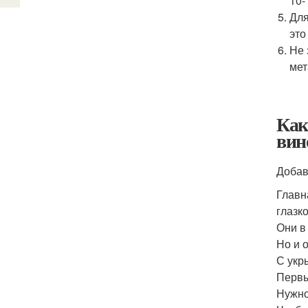
10-
Для
это
Не 
мет
Как
вин
Добав
Главн
глазко
Они в
Но и 
С укр
Первы
Нужно