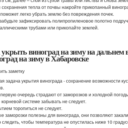
15 см, далее – слой из сухой травы или листвы и снова зем
 сохранения тепла от почвы накройте прикопанный виног
 поможет легко убрать землю без повреждения почек.
забудьте зафиксировать полипропиленовое полотно подру
аллическими трубами или прикопайте землей.
 укрыть виноград на зиму на дальнем 
оград на зиму в Хабаровске
ить заметку
ая задача укрытия винограда - сохранение возможности кус
в.
 первую очередь страдают от заморозков и холодной погоды
о корневой системе забывать не следует.
ытием торопиться не следует.
е заморозки полезны для винограда, они позволяют закалит
 следить, чтобы температура не опустилась ниже 10 градусо