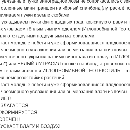
 увязанные пучки виноградной лозы не соприкасались с зем
товленные мини траншеи на чёрный спанбонд (лутрасил) по 
иливаем пучки к земле скобами.
 укладываем пучки фитонцидных трав, крысиную отраву и 
х укрываем тёплым зимним одеялом (Иглопробивной Геотек
пляются другими подручными материалами.
гает молодые побеги и уже сформировавшиеся плодоносящ
, чрезмерного увлажнения или вымерзания влаги из почвы.
ачественного укрытия на зиму винограда используют И
ит") или БЕЛЫЙ ЛУТРАСИЛ (он же спанбонд, агроволокно и т
 тёплым является ИГЛОПРОБИВНОЙ ГЕОТЕКСТИЛЬ - это в
ия неморозостойких растений.
гает молодые побеги и уже сформировавшиеся плодоносящ
, чрезмерного увлажнения или вымерзания влаги из почвы.
НИЁТ!
АЗЛАГАЕТСЯ!
ЕФОРМИРУЕТСЯ!
ОВЕЧЕН!
УСКАЕТ ВЛАГУ И ВОЗДУХ!