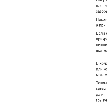
пленк
зазор
Некот
а при
Если 
прикр
нижни
шапко
В хол
или к
матам
Таким
сдела
да и 
грызу