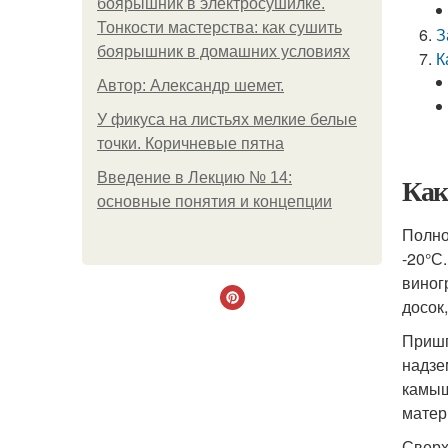
боярышник в электросушилке.
Тонкости мастерства: как сушить
З
боярышник в домашних условиях
К
Автор: Александр шемет.
У фикуса на листьях мелкие белые
точки. Коричневые пятна
Введение в Лекцию № 14:
Как
основные понятия и концепции
Полно
-20°С
виног
досок
Пришп
надзе
камыш
матер
Сверх