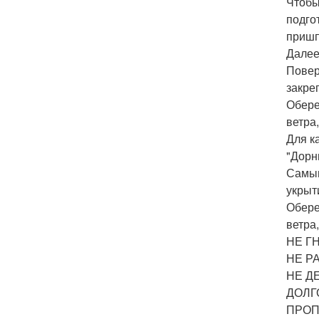
Чтобы
подго
пришп
Далее
Повер
закре
Обере
ветра
Для к
"Дорн
Самым
укрыт
Обере
ветра
НЕ Г
НЕ Р
НЕ Д
ДОЛГ
ПРОП