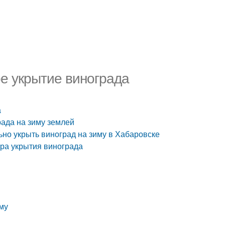
ое укрытие винограда
а
рада на зиму землей
льно укрыть виноград на зиму в Хабаровске
ура укрытия винограда
иму