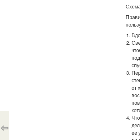
Схема
Прави
польз
Вдо
Све
что
под
спу
Пер
сте
от 
вос
пов
кот
Что
⇦
дел
ее 