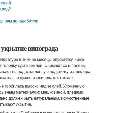
 водой
оград?
ку нам понадобится:
е укрытие винограда
емпература в зимние месяцы опускается ниже
т головку куста землей. Снимают со шпалеры
ывают на подготовленную подстилку из шифера,
бязательно нужно изолировать от земли.
не горбилась высоко над землей. Уложенную
крывным материалом: мешковиной, пледами,
ьно должен быть натуральным, искусственные
дтыкают укрытие.
кобами или П-образными конструкциями. Концы