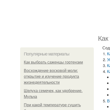
Как
Сод
К
Популярные материалы
У
Как выбрать саженцы гортензии
К
Восхождение восковой моли:
К
открытие и изучение продукта
жизнедеятельности
Шелуха семечек, как удобрение.
Мульча
В
При какой температуре сушить