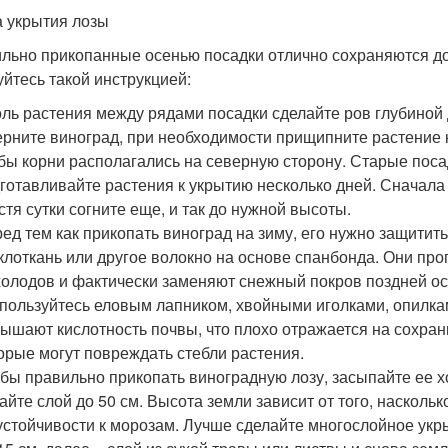
 укрытия лозы
льно прикопанные осенью посадки отлично сохраняются д
уйтесь такой инструкцией:
ль растения между рядами посадки сделайте ров глубиной 
рните виноград, при необходимости прищипните растение к
бы корни располагались на северную сторону. Старые поса
готавливайте растения к укрытию несколько дней. Сначала
стя сутки согните еще, и так до нужной высоты.
ед тем как прикопать виноград на зиму, его нужно защити
клоткань или другое волокно на основе спанбонда. Они про
холодов и фактически заменяют снежный покров поздней ос
пользуйтесь еловым лапником, хвойными иголками, опилка
ышают кислотность почвы, что плохо отражается на сохран
орые могут повреждать стебли растения.
бы правильно прикопать виноградную лозу, засыпайте ее х
айте слой до 50 см. Высота земли зависит от того, насколь
устойчивости к морозам. Лучше сделайте многослойное укры