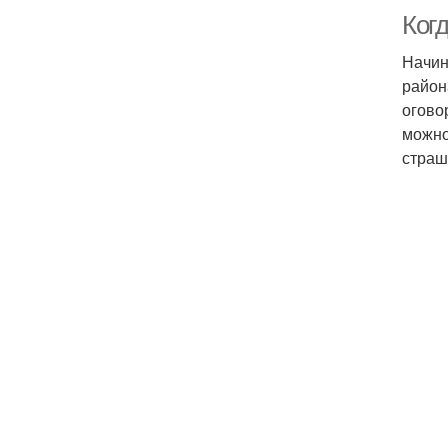
Когд
Начин
район
огово
можно
страш