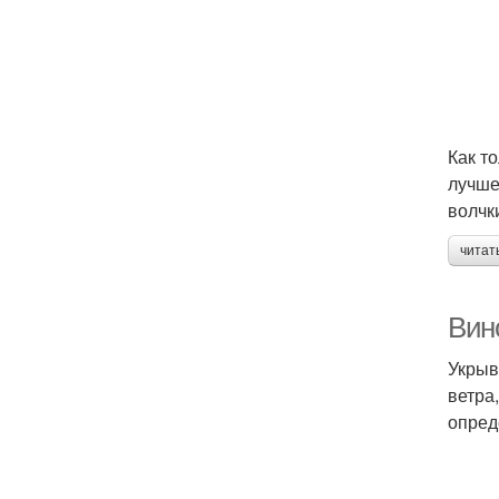
Как т
лучше
волчк
читат
Вино
Укрыв
ветра
опред