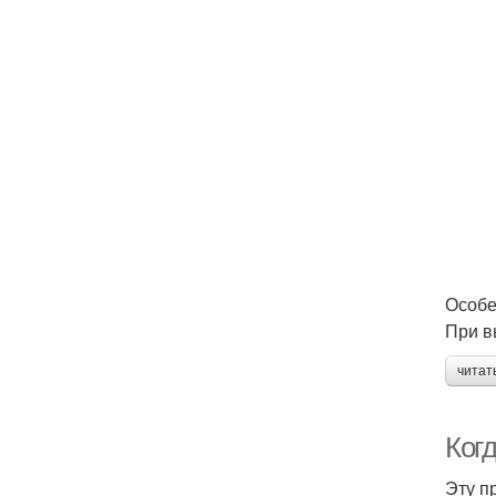
Особе
При в
читат
Ког
Эту п