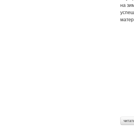
на зи
успеш
матер
читат