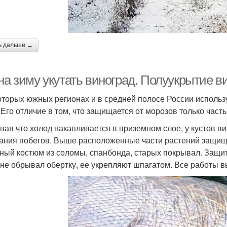
ь дальше →
на зиму укутать виноград. Полуукрытие в
оторых южных регионах и в средней полосе России использ
. Его отличие в том, что защищается от морозов только част
вая что холод накапливается в приземном слое, у кустов в
ания побегов. Выше расположенные части растений защищ
ный костюм из соломы, спанбонда, старых покрывал. Защит
 не обрывал обертку, ее укрепляют шпагатом. Все работы в