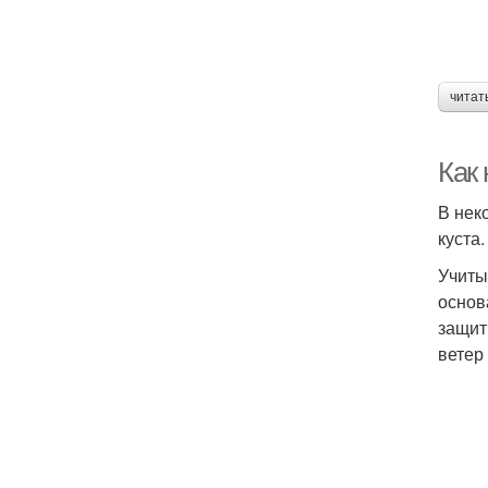
читат
Как 
В нек
куста
Учиты
основ
защит
ветер