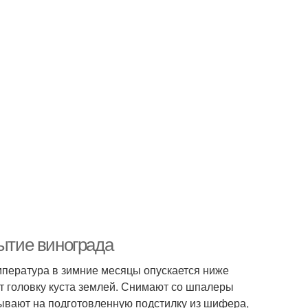
рытие винограда
емпература в зимние месяцы опускается ниже
т головку куста землей. Снимают со шпалеры
ывают на подготовленную подстилку из шифера,