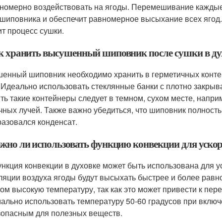
номерно воздействовать на ягоды. Перемешивание каждые
 шиповника и обеспечит равномерное высыхание всех ягод.
ит процесс сушки.
ак хранить высушенный шиповник после сушки в ду
енный шиповник необходимо хранить в герметичных контей
 Идеально использовать стеклянные банки с плотно закр
ть такие контейнеры следует в темном, сухом месте, напри
чных лучей. Также важно убедиться, что шиповник полност
разовался конденсат.
ожно ли использовать функцию конвекции для уск
ункция конвекции в духовке может быть использована для 
ляции воздуха ягоды будут высыхать быстрее и более равн
ом высокую температуру, так как это может привести к пер
ально использовать температуру 50-60 градусов при включ
зопасным для полезных веществ.