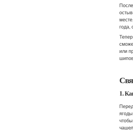
После
остыв
месте
года,
Тепер
сможе
или п
шипов
Свя
1. К
Перед
ягоды
чтобы
чашел