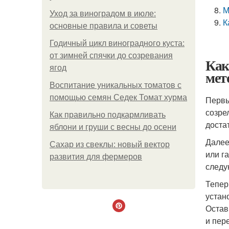
М
Уход за виноградом в июле:
К
основные правила и советы
Годичный цикл виноградного куста:
от зимней спячки до созревания
Как
ягод
мет
Воспитание уникальных томатов с
помощью семян Седек Томат хурма
Первы
созре
Как правильно подкармливать
доста
яблони и груши с весны до осени
Далее
Сахар из свеклы: новый вектор
или г
развития для фермеров
следу
Тепер
устан
Остав
и пер