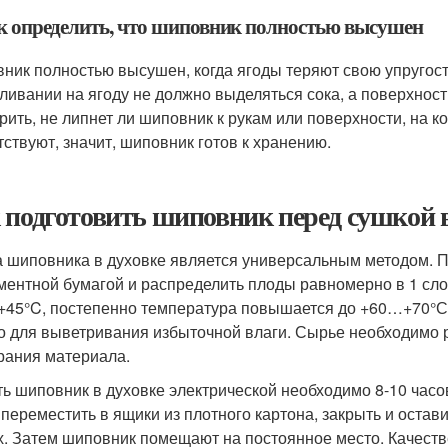
ак определить, что шиповник полностью высушен
ник полностью высушен, когда ягоды теряют свою упругост
ливании на ягоду не должно выделяться сока, а поверхност
рить, не липнет ли шиповник к рукам или поверхности, на ко
тствуют, значит, шиповник готов к хранению.
 подготовить шиповник перед сушкой в
 шиповника в духовке является универсальным методом. П
ментной бумагой и распределить плоды равномерно в 1 сло
45°C, постепенно температура повышается до +60…+70°С.
о для выветривания избыточной влаги. Сырье необходимо
рания материала.
ь шиповник в духовке электрической необходимо 8-10 часов
 переместить в ящики из плотного картона, закрыть и остав
х. Затем шиповник помещают на постоянное место. Качес