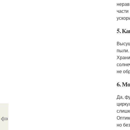
нерав
части
ускор
5. К
Высуш
пыли.
Храни
солне
не об
6. М
Да, ф
цирку
слишк
⇦
Оптим
но бе