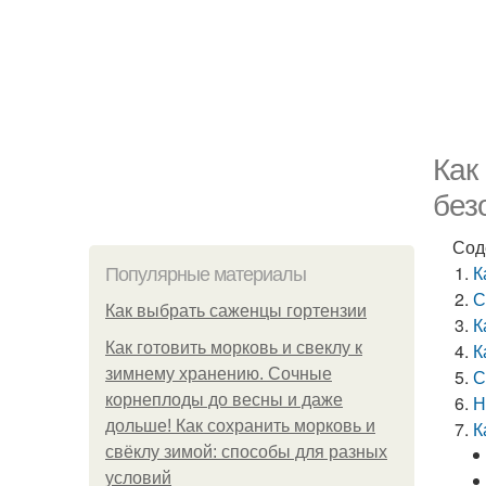
Как
без
Сод
К
Популярные материалы
С
Как выбрать саженцы гортензии
К
Как готовить морковь и свеклу к
К
зимнему хранению. Сочные
С
корнеплоды до весны и даже
Н
дольше! Как сохранить морковь и
К
свёклу зимой: способы для разных
условий