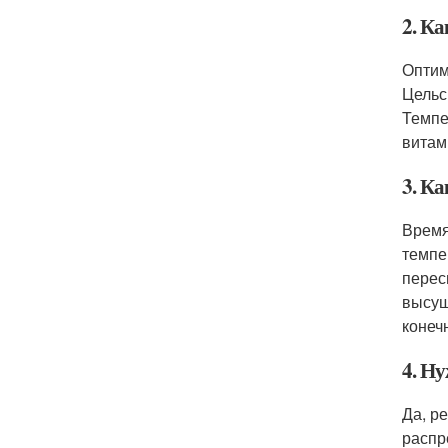
2. К
Оптим
Цельс
Темпе
витам
3. К
Время
темпе
перес
высуш
конеч
4. Н
Да, р
распр