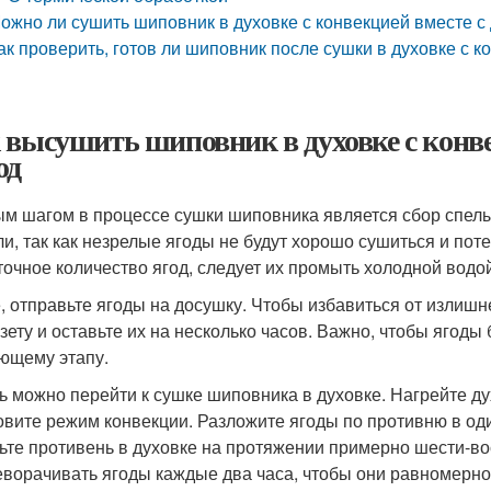
ожно ли сушить шиповник в духовке с конвекцией вместе с
ак проверить, готов ли шиповник после сушки в духовке с к
 высушить шиповник в духовке с конве
од
м шагом в процессе сушки шиповника является сбор спелых
ли, так как незрелые ягоды не будут хорошо сушиться и пот
точное количество ягод, следует их промыть холодной водой
, отправьте ягоды на досушку. Чтобы избавиться от излишн
азету и оставьте их на несколько часов. Важно, чтобы ягод
ющему этапу.
ь можно перейти к сушке шиповника в духовке. Нагрейте ду
овите режим конвекции. Разложите ягоды по противню в од
ьте противень в духовке на протяжении примерно шести-во
еворачивать ягоды каждые два часа, чтобы они равномерн