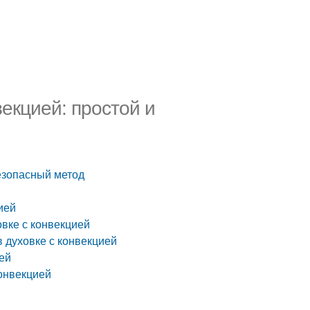
векцией: простой и
безопасный метод
ией
вке с конвекцией
 духовке с конвекцией
ей
конвекцией