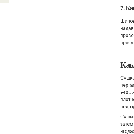
7. К
Шипов
надав
прове
прису
Как
Сушка
перга
+40…+
плотн
подго
Сушит
затем
ягода