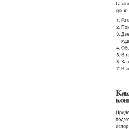
Газов
кухне
Раз
Пом
Две
куд
Общ
В т
За 
Вын
Как
кон
Придя
подго
испор