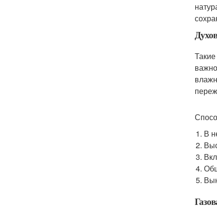
натур
сохра
Духов
Такие
важно
влажн
переж
Спосо
В н
Выс
Вкл
Общ
Вын
Газов