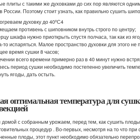
ые плиты с такими же духовками до сих пор являются одни
 в России. Поэтому стоит узнать, как правильно сушить шип
огреваем духовку до 40ºС4
ещаем противень с шиповником внутрь строго по центру;
рцу шкафа нужно приоткрыть спустя полчаса, так как из яг
а-то испаряться. Малое пространство духовки для этого не 
ее время сушки 8 часов;
ечении всего времени примерно раз в 40 минут нужно встрях
весь период сушки необходимо постепенно увеличить темпе
уть ягоды, дать остыть.
ая оптимальная температура для сушк
векцией
 домой с собранным урожаем, перед тем, как сушить плоды 
товительных процедур . Во-первых, несмотря на то что при
ченные плоды, этот пункт необходимо обязательно перепро