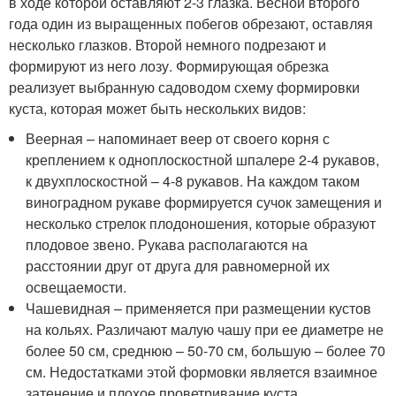
в ходе которой оставляют 2-3 глазка. Весной второго
года один из выращенных побегов обрезают, оставляя
несколько глазков. Второй немного подрезают и
формируют из него лозу. Формирующая обрезка
реализует выбранную садоводом схему формировки
куста, которая может быть нескольких видов:
Веерная – напоминает веер от своего корня с
креплением к одноплоскостной шпалере 2-4 рукавов,
к двухплоскостной – 4-8 рукавов. На каждом таком
виноградном рукаве формируется сучок замещения и
несколько стрелок плодоношения, которые образуют
плодовое звено. Рукава располагаются на
расстоянии друг от друга для равномерной их
освещаемости.
Чашевидная – применяется при размещении кустов
на кольях. Различают малую чашу при ее диаметре не
более 50 см, среднюю – 50-70 см, большую – более 70
см. Недостатками этой формовки является взаимное
затенение и плохое проветривание куста.