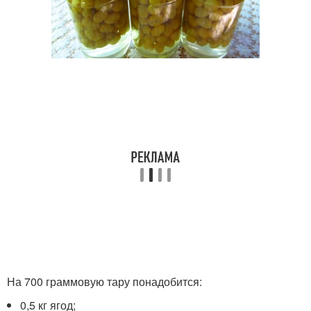
На 700 граммовую тару понадобится:
0,5 кг ягод;