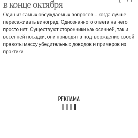
в конце октября
Один из самых обсуждаемых вопросов – когда лучше
пересаживать виноград. Однозначного ответа на него
просто нет. Существуют сторонники как осенней, так и
Весенний посадка
Почвы для посадки
весенней посадки, они приводят в подтверждение своей
правоты массу убедительных доводов и примеров из
практики.
Места для посадки
Ямы для посадки
Непосредственная
Почвы к посадке
посадка
Правильная посадка
Посадка по карасёву