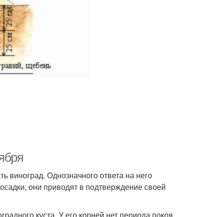
тября
ь виноград. Однозначного ответа на него
посадки, они приводят в подтверждение своей
градного куста. У его корней нет периода покоя