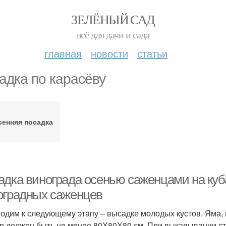
ЗЕЛЁНЫЙ САД
всё для дачи и сада
главная
новости
статьи
адка по карасёву
сенняя посадка
адка винограда осенью саженцами на куб
оградных саженцев
одим к следующему этапу – высадке молодых кустов. Яма, к
р должен быть не менее 80Х80Х80 см. При выкапывании ст