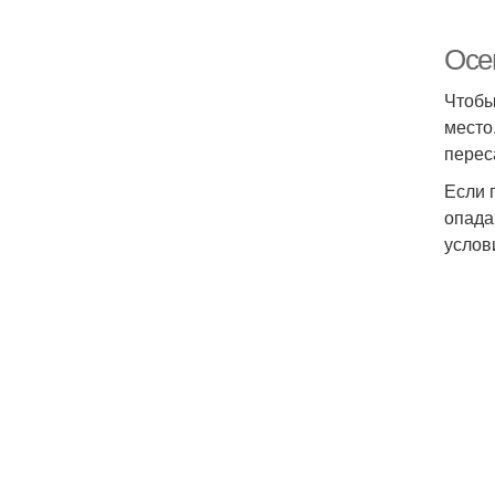
Осе
Чтобы
место
перес
Если 
опада
услов