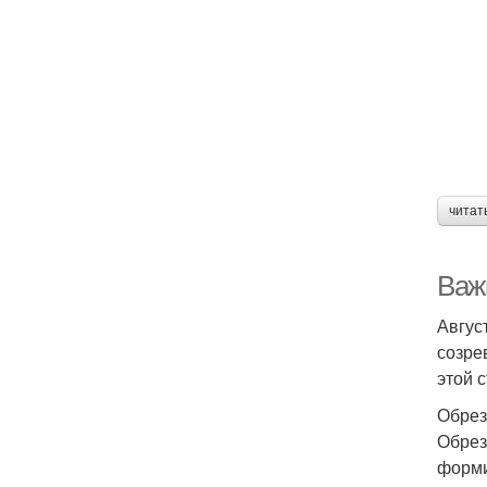
читат
Важн
Авгус
созре
этой 
Обрез
Обрез
форми