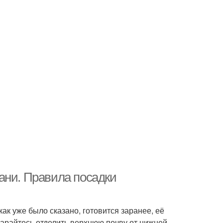
ани. Правила посадки
ак уже было сказано, готовится заранее, её
арайтесь отделить верхнюю почву от нижней,