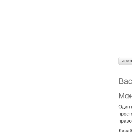
читат
Вас
Мож
Один 
прост
право
Давай