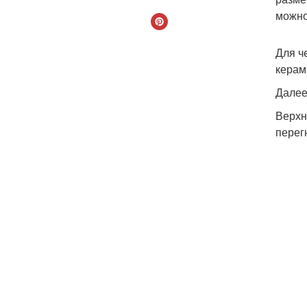
можно
Для ч
керам
Далее
Верхн
перег