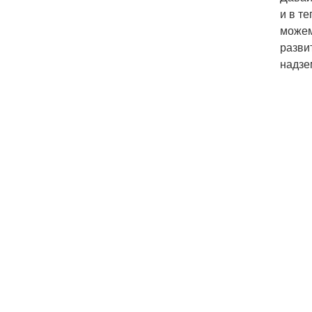
и в т
можем
развит
надзе