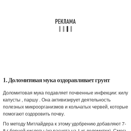
1. Доломитовая мука оздоравливает грунт
Доломитовая мука подавляет почвенные инфекции: килу
капусты , паршу . Она активизирует деятельность
полезных микроорганизмов и кольчатых червей, которые
помогают оздоровить почву.
По методу Митлайдера к этому удобрению добавляют 7-
8 г борной кислоты (из расчета на 1 кг доломитки). Смесь