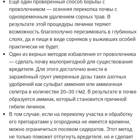
Ещё один проверенный способ борьбы с
проволочником — осенняя перекопка почвы с
одновременным удалением сорных трав. В
результате этой процедуры личинки теряют
возможность благополучно перезимовать в глубинных
слоях, да и пищи в виде сорняков у выживших особей
практически не будет.
Один из верных методов избавления от проволочника
— сделать почву малопригодной для существования
вредителя. Для этого достаточно внести в
заражённый грунт умеренные дозы таких азотных
удобрений как сульфат аммония или аммиачная
селитра в количестве 20–30 г/м
2
. В результате в почве
образуется аммиак, который становится причиной
гибели личинок.
В том случае, если на перекопку участка и обработку
его препаратами у огородника не имеется времени,
можно ограничиться посевом сидератов. Этот метод
не только поможет отпугнуть вредителя, но и сделает