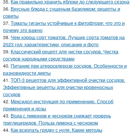
35.
Как правильно хранить яблоки до следующего сезона
36.
Вкусные блюда с сушеным базиликом: рецепты и
советы
37.
Томаты гиганты устойчивые к фитофторе: что это и
почему это важно
38.
Чем хорош сорт томатов. Лучшие сорта томатов на
2023 год: характеристики, описание и фото
39.
Классический рецепт для чистки сосудов. Чистка
сосудов народными средствами
40.
Питание при атеросклерозе сосудов. Особенности и
разновидности диеты
41.
ТОП-3 рецептов для эффективной очистки сосудов.
Эффективные рецепты для очистки кровеносных
сосудов
42.
Мексидол инструкция по применению. Способ
применения и дозы
43.
Вода с лимоном и чесноком снижает уровень
триглицеридов. Польза лимона с чесноком
44.
Как вскопать грядку с нуля. Какие методы