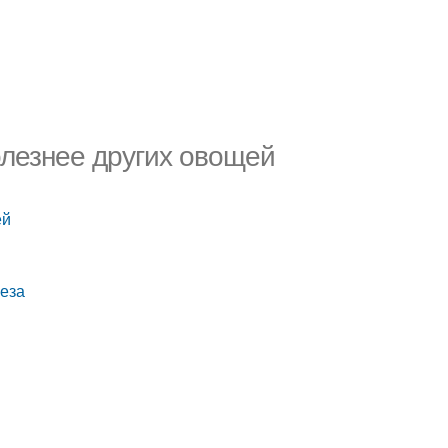
олезнее других овощей
ей
леза