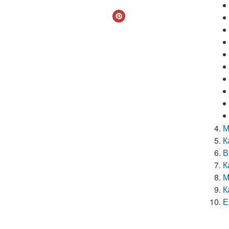
М
К
В
К
М
К
Е