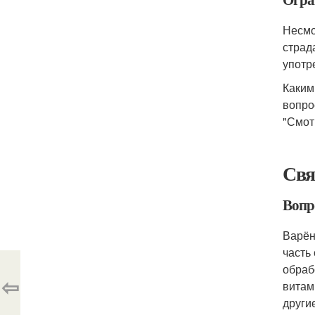
Несмо
страд
употр
Каким
вопро
"Смот
Свя
Вопро
Варён
часть
обраб
⇦
витам
други