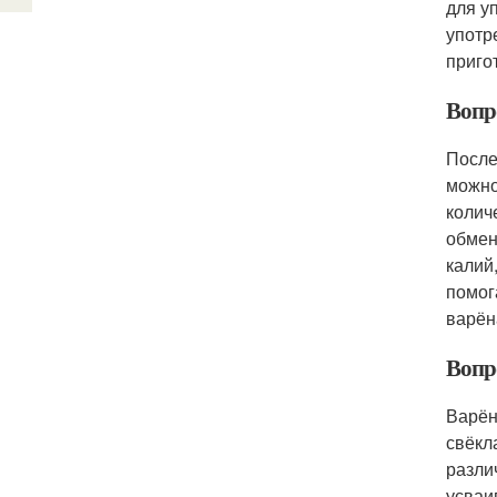
для у
употр
приго
Вопр
После
можно
колич
обмен
калий
помог
варён
Вопр
Варён
свёкл
разли
усваи