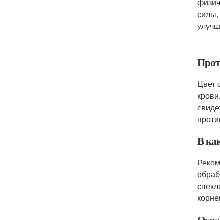
физич
силы,
улучш
Прот
Цвет 
крови
свиде
проти
В как
Реком
обраб
свекл
корне
Огра