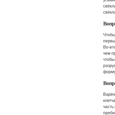
свёкл
свёкл
Вопр
Чтобы
первы
Во-вт
чем п
чтобы
разру
форму
Вопр
Варён
клетч
часть
преби