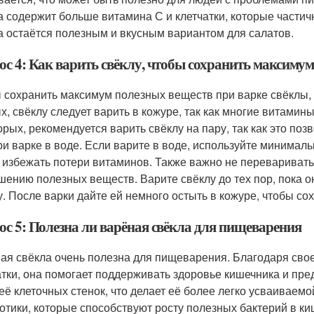
а содержит больше витамина С и клетчатки, которые частич
а остаётся полезным и вкусным вариантом для салатов.
ос 4: Как варить свёклу, чтобы сохранить максиму
 сохранить максимум полезных веществ при варке свёклы, 
х, свёклу следует варить в кожуре, так как многие витами
орых, рекомендуется варить свёклу на пару, так как это по
ри варке в воде. Если варите в воде, используйте минималь
 избежать потери витаминов. Также важно не переваривать с
шению полезных веществ. Варите свёклу до тех пор, пока он
. После варки дайте ей немного остыть в кожуре, чтобы со
ос 5: Полезна ли варёная свёкла для пищеварения
ая свёкла очень полезна для пищеварения. Благодаря сво
атки, она помогает поддерживать здоровье кишечника и пр
 её клеточных стенок, что делает её более легко усваиваемо
отики, которые способствуют росту полезных бактерий в к