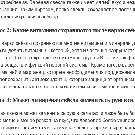
потребления. Варёная свёкла также имеет мягкий вкус и неж
ебления. Таким образом, варка свёклы сохраняет её полезн
товления различных блюд.
ос 2: Какие витамины сохраняются после варки св
 варки свёклы сохраняются многие витамины и минералы, 
 выделить витамин С, который, хотя и частично разрушаетс
естве. Также сохраняются витамины группы В, такие как ф
а веществ и функций нервной системы. Кроме того, в варё
, магний и марганец, которые необходимы для поддержания
ает сохранить антиоксиданты, которые защищают организм 
ая свёкла остаётся богатым источником витаминов и минер
ос 3: Может ли варёная свёкла заменить сырую в са
ая свёкла может заменить сырую в салатах, и даже быть бо
а мягче и менее резкая на вкус, что делает её более униве
чными ингредиентами, такими как зелень, орехи, сыр и запр
вается, что может быть полезно для людей с проблемами пи