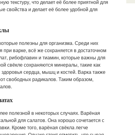
ную текстуру, что делает её более приятной для
ые свойства и делает её более удобной для
ёклы
которые полезны для организма. Среди них
я при варке, всё же сохраняется в достаточном
олат, рибофлавин и тиамин, которые важны для
ной свёкле сохраняются минералы, такие как
 здоровья сердца, мышц и костей. Варка также
от свободных радикалов. Таким образом,
алов.
латах
лее полезной в некоторых случаях. Варёная
рсальной для салатов. Она хорошо сочетается с
авки. Кроме того, варёная свёкла легче
щеварения. Однако стоит отметить, что сырая