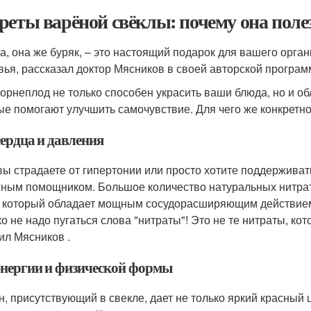
реты варёной свёклы: почему она поле
а, она же буряк, – это настоящий подарок для вашего орга
вья, рассказал доктор Мясников в своей авторской програм
корнеплод не только способен украсить ваши блюда, но и о
ые помогают улучшить самочувствие. Для чего же конкретно
сердца и давления
вы страдаете от гипертонии или просто хотите поддерживат
ным помощником. Большое количество натуральных нитрато
, который обладает мощным сосудорасширяющим действием 
ко не надо пугаться слова "нитраты"! Это не те нитраты, к
ил Мясников .
энергии и физической формы
н, присутствующий в свекле, дает не только яркий красный 