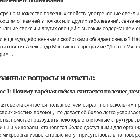
тря на множество полезных свойств, употребление свеклы
ающим от камней в почках или других заболеваний, связанн
ебление свеклы и других овощей с высоким содержанием ок
и еще чудодейственными свойствами обладает свекла? Наск
сы ответит Александр Мясников в программе "Доктор Мясни
рим" .
занные вопросы и ответы:
с 1: Почему варёная свёкла считается полезнее, че
ая свёкла считается полезнее, чем сырая, по нескольким п
 своих жестких волокон, что делает её более легко усваива
отка помогает разрушить некоторые клеточные структуры, в
ины и минералы, становятся более доступными для организм
е микроорганизмы, которые могут присутствовать на поверх