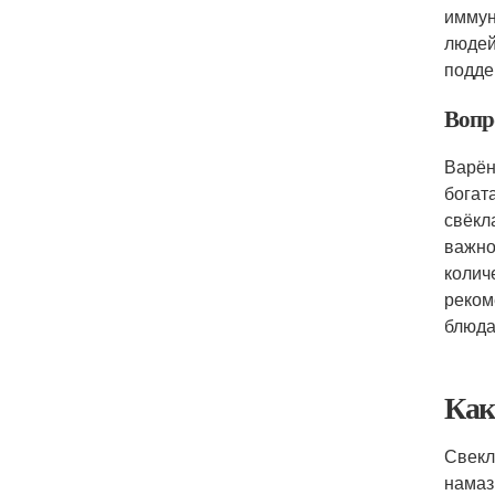
иммун
людей
подде
Вопро
Варён
богат
свёкл
важно
колич
реком
блюда
Как
Свекл
намаз