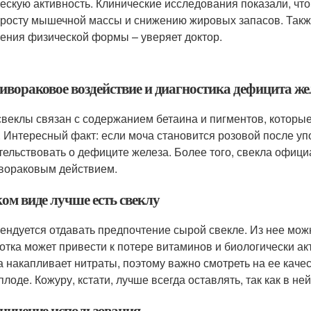
ескую активность. Клинические исследования показали, чт
 росту мышечной массы и снижению жировых запасов. Также
ения физической формы – уверяет доктор.
ивораковое воздействие и диагностика дефицита же
свеклы связан с содержанием бетаина и пигментов, которы
. Интересный факт: если моча становится розовой после уп
тельствовать о дефиците железа. Более того, свекла официа
вораковым действием.
ом виде лучше есть свеклу
ендуется отдавать предпочтение сырой свекле. Из нее можн
отка может привести к потере витаминов и биологически ак
а накапливает нитраты, поэтому важно смотреть на ее каче
плоде. Кожуру, кстати, лучше всегда оставлять, так как в 
ничение использования