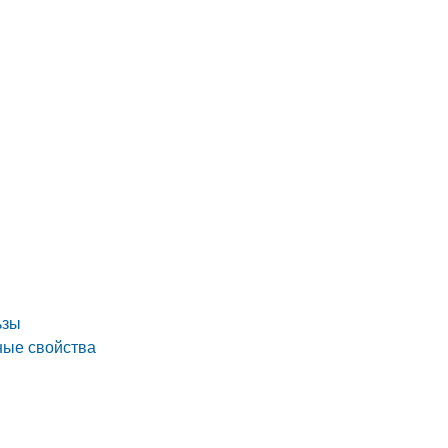
ьзы
ные свойства