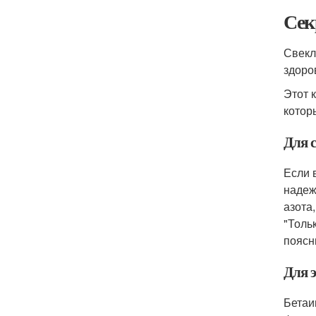
Сек
Свекл
здоро
Этот 
котор
Для 
Если 
надеж
азота
"Толь
поясн
Для 
Бетаи