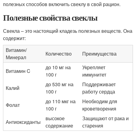
полезных способов включить свеклу в свой рацион.
Полезные свойства свеклы
Свекла – это настоящий кладезь полезных веществ. Она
содержит:
Витамин/
Количество
Преимущества
Минерал
до 10 мг на
Укрепляет
Витамин C
100 г
иммунитет
до 530 мг на
Поддерживает
Калий
100 г
работу сердца
до 110 мкг на
Необходим для
Фолат
100 г
кроветворения
высокое
Защищают от рака и
Антиоксиданты
содержание
старения