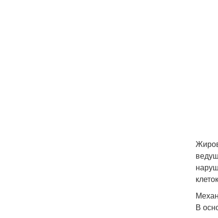
Жиров
ведущ
наруш
клето
Механ
В осн