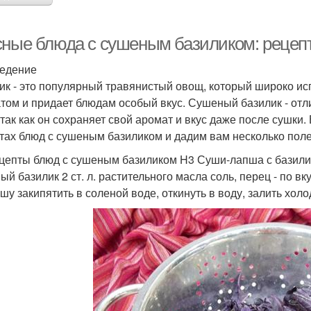
сные блюда с сушеным базиликом: рецеп
едение
ик - это популярный травянистый овощ, который широко ис
том и придает блюдам особый вкус. Сушеный базилик - от
 так как он сохраняет свой аромат и вкус даже после сушки
тах блюд с сушеным базиликом и дадим вам несколько поле
цепты блюд с сушеным базиликом H3 Суши-лапша с базилико
й базилик 2 ст. л. растительного масла соль, перец - по вк
пшу закипятить в соленой воде, откинуть в воду, залить холо