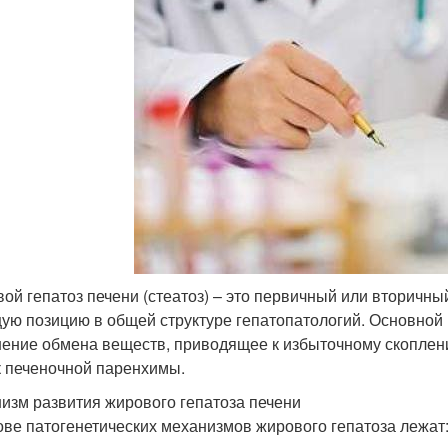
ой гепатоз печени (стеатоз) – это первичный или вторичн
ую позицию в общей структуре гепатопатологий. Основной 
ение обмена веществ, приводящее к избыточному скопле
к печеночной паренхимы.
изм развития жирового гепатоза печени
ове патогенетических механизмов жирового гепатоза лежат