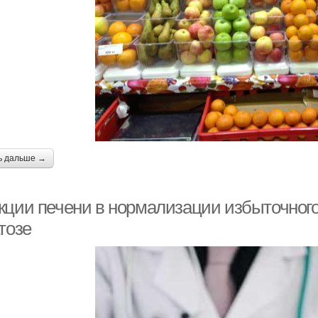
ь дальше →
кции печени в нормализации избыточног
тозе