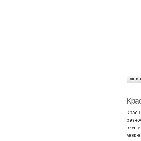
читат
Кра
Красн
разно
вкус 
можно