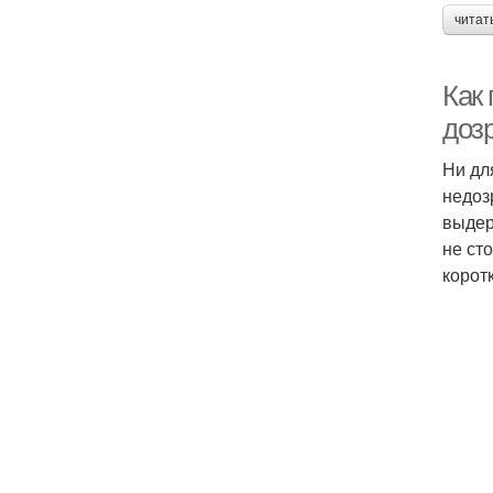
читат
Как
доз
Ни дл
недоз
выдер
не ст
корот