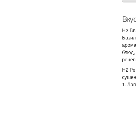
Вку
H2 Вв
Базил
арома
блюд,
рецеп
H2 Ре
сушены
1. Ла