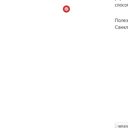
спосо
Полез
Свекл
читат