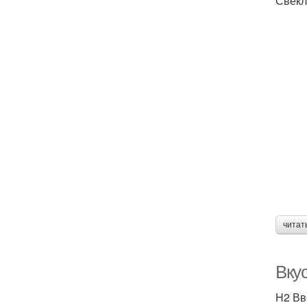
Свекл
читат
Вку
H2 Вв