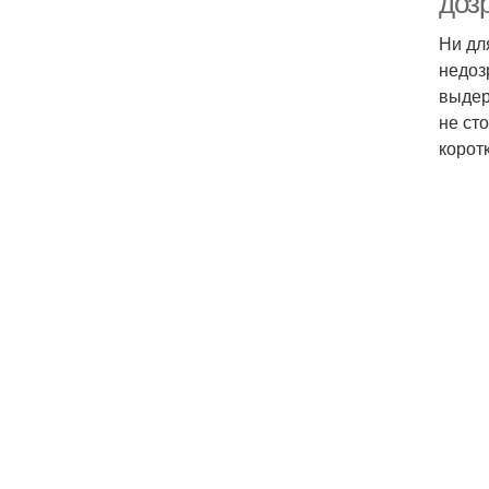
доз
Ни дл
недоз
выдер
не ст
корот