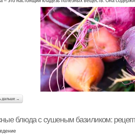
а – это настоящий кладезь полезных веществ. Она содержи
ь дальше →
сные блюда с сушеным базиликом: рецеп
едение