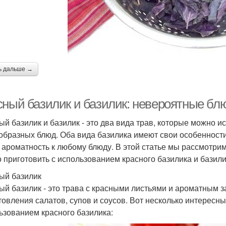
ь дальше →
сный базилик и базилик: невероятные бл
ый базилик и базилик - это два вида трав, которые можно 
образных блюд. Оба вида базилика имеют свои особенности
и ароматность к любому блюду. В этой статье мы рассмотр
 приготовить с использованием красного базилика и базили
ый базилик
ый базилик - это трава с красными листьями и ароматным з
товления салатов, супов и соусов. Вот несколько интересн
ьзованием красного базилика: