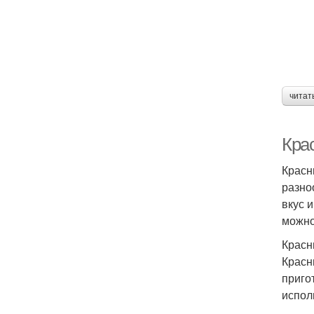
читат
Кра
Красн
разно
вкус 
можно
Красн
Красн
приго
испол