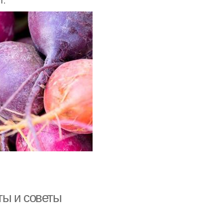
т:
ты и советы