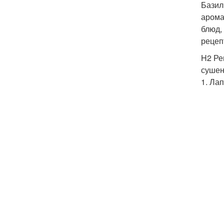
Базил
арома
блюд,
рецеп
H2 Ре
сушены
1. Ла