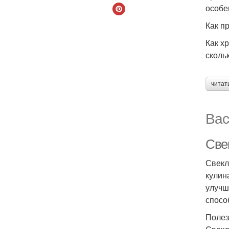
особе
Как п
Как х
сколь
читат
Вас
Све
Свекл
кулин
улучш
спосо
Полез