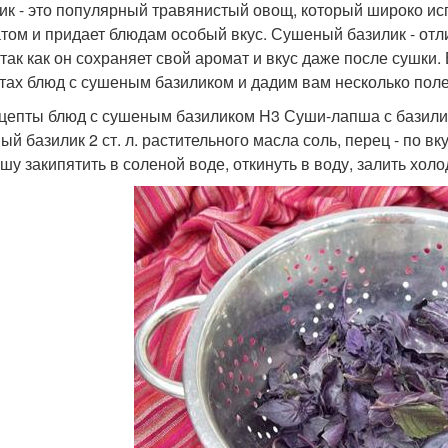
ик - это популярный травянистый овощ, который широко ис
том и придает блюдам особый вкус. Сушеный базилик - от
 так как он сохраняет свой аромат и вкус даже после сушки
тах блюд с сушеным базиликом и дадим вам несколько поле
цепты блюд с сушеным базиликом H3 Суши-лапша с базилико
й базилик 2 ст. л. растительного масла соль, перец - по вк
пшу закипятить в соленой воде, откинуть в воду, залить холо