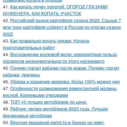
41.
Как копать почву лопатой. ОГОРОД ГЛАЗАМИ
ИНЖЕНЕРА. КАК КОПАТЬ УЧАСТОК
42.
Российский рынок картофеля сезона 2022. Свыше 7
млн тонн картофеля соберут в России по итогам сезона
2022
43.
Как правильно копать грядки. Начало
подготовительных работ
44.
Восхождение восковой моли: невероятная польза
продуктов жизнедеятельности этого насекомого
45.
Почему горчат кабачки после жарки. Почему горчат
кабачки, причины
46.
Уборка и хранение моркови. Когда 100% можно уже
47.
Особенности размножения ремонтантной малины
весной. Корневыми отводками
48.
ТОП-10 лучших мотоблоков по цене.
49.
Рейтинг легких мотоблоков 2023 года. Лучшие
бензиновые мотоблоки
50.
Вкусная квашеная капуста в банках на зиму.