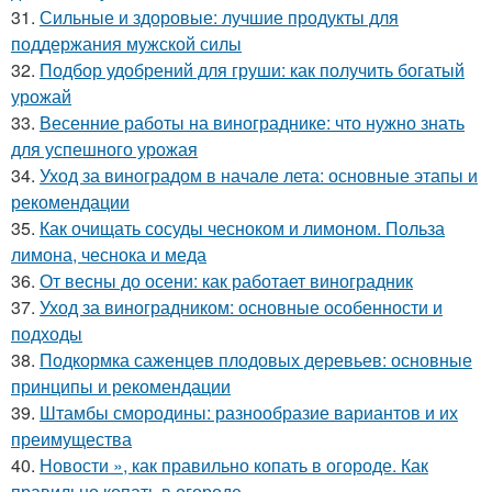
31.
Сильные и здоровые: лучшие продукты для
поддержания мужской силы
32.
Подбор удобрений для груши: как получить богатый
урожай
33.
Весенние работы на винограднике: что нужно знать
для успешного урожая
34.
Уход за виноградом в начале лета: основные этапы и
рекомендации
35.
Как очищать сосуды чесноком и лимоном. Польза
лимона, чеснока и меда
36.
От весны до осени: как работает виноградник
37.
Уход за виноградником: основные особенности и
подходы
38.
Подкормка саженцев плодовых деревьев: основные
принципы и рекомендации
39.
Штамбы смородины: разнообразие вариантов и их
преимущества
40.
Новости », как правильно копать в огороде. Как
правильно копать в огороде