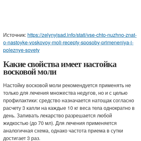
Источник:
https://zelynyjsad.info/stati/vse-chto-nuzhno-znat-
o-nastoyke-voskovoy-moli-recepty-sposoby-primeneniya-i-
poleznye-sovety
Какие свойства имеет настойка
восковой моли
Настойку восковой моли рекомендуется применять не
только для лечения множества недугов, но и с целью
профилактики: средство назначается натощак согласно
расчету 3 капли на каждые 10 кг веса тела однократно в
день. Запивать лекарство разрешается любой
жидкостью (до 70 мл). Для лечения применяется
аналогичная схема, однако частота приема в сутки
достигает 3 раз.