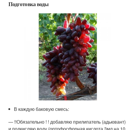
Подготовка воды
В каждую баковую смесь:
— !!Обязательно ! ! добавляю прилипатель (адьювант)
и подкисляю воду (ортофосфорная кислота 3мл на 10