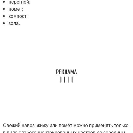
перегной;
помёт;
компост;
зола.
Свежий навоз, жижу или помёт можно применять только
в виде слабоконцентрированных настоев до середины