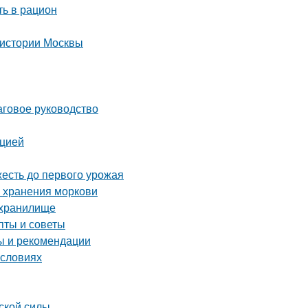
ть в рацион
 истории Москвы
аговое руководство
кцией
жесть до первого урожая
о хранения моркови
ехранилище
пты и советы
ты и рекомендации
условиях
ской силы