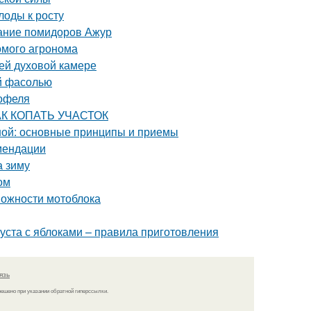
лоды к росту
сание помидоров Ажур
комого агронома
ей духовой камере
ой фасолью
тофеля
КАК КОПАТЬ УЧАСТОК
ной: основные принципы и приемы
мендации
а зиму
ом
можности мотоблока
пуста с яблоками – правила приготовления
язь
решено при указании обратной гиперссылки.