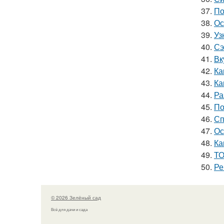
37.
По
38.
Ос
39.
Уз
40.
Сэ
41.
Вк
42.
Ка
43.
Ка
44.
Ра
45.
По
46.
Сп
47.
Ос
48.
Ка
49.
ТО
50.
Ре
© 2026 Зелёный сад
Всё для дачи и сада