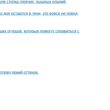
толе стопка горячих, пышных оладий.
о дня остаются в тени, это вовсе не повод
их огурцов, которые помогут справиться с
плову яркий оттенок.