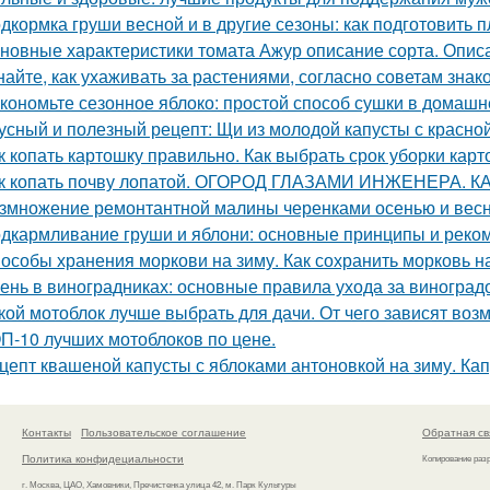
дкормка груши весной и в другие сезоны: как подготовить п
новные характеристики томата Ажур описание сорта. Опи
найте, как ухаживать за растениями, согласно советам зна
кономьте сезонное яблоко: простой способ сушки в домашн
усный и полезный рецепт: Щи из молодой капусты с красн
к копать картошку правильно. Как выбрать срок уборки кар
к копать почву лопатой. ОГОРОД ГЛАЗАМИ ИНЖЕНЕРА. 
змножение ремонтантной малины черенками осенью и вес
дкармливание груши и яблони: основные принципы и реко
особы хранения моркови на зиму. Как сохранить морковь н
ень в виноградниках: основные правила ухода за виноград
кой мотоблок лучше выбрать для дачи. От чего зависят воз
П-10 лучших мотоблоков по цене.
цепт квашеной капусты с яблоками антоновкой на зиму. Ка
Контакты
Пользовательское соглашение
Обратная св
Политика конфидециальности
Копирование раз
г. Москва, ЦАО, Хамовники, Пречистенка улица 42, м. Парк Культуры