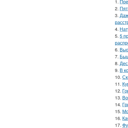
1.
Пре
2.
Пят
3.
Даж
расст
4.
Нат
5.
5 п
распр
6.
Выр
7.
Быы
8.
Дес
9.
В к
10.
Ск
11.
Ку
12.
Го
13.
Во
14.
Гр
15.
Мо
16.
Ка
17.
Фу