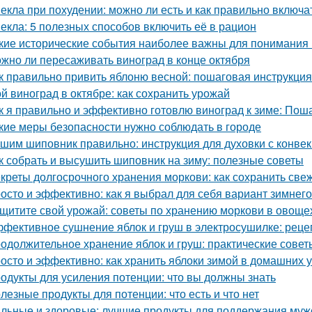
екла при похудении: можно ли есть и как правильно включа
екла: 5 полезных способов включить её в рацион
кие исторические события наиболее важны для понимания
жно ли пересаживать виноград в конце октября
к правильно привить яблоню весной: пошаговая инструкция
й виноград в октябре: как сохранить урожай
к я правильно и эффективно готовлю виноград к зиме: Пош
кие меры безопасности нужно соблюдать в городе
шим шиповник правильно: инструкция для духовки с конве
к собрать и высушить шиповник на зиму: полезные советы
креты долгосрочного хранения моркови: как сохранить све
осто и эффективно: как я выбрал для себя вариант зимнег
щитите свой урожай: советы по хранению моркови в овощ
фективное сушнение яблок и груш в электросушилке: реце
одолжительное хранение яблок и груш: практические сове
осто и эффективно: как хранить яблоки зимой в домашних 
одукты для усиления потенции: что вы должны знать
лезные продукты для потенции: что есть и что нет
льные и здоровые: лучшие продукты для поддержания муж