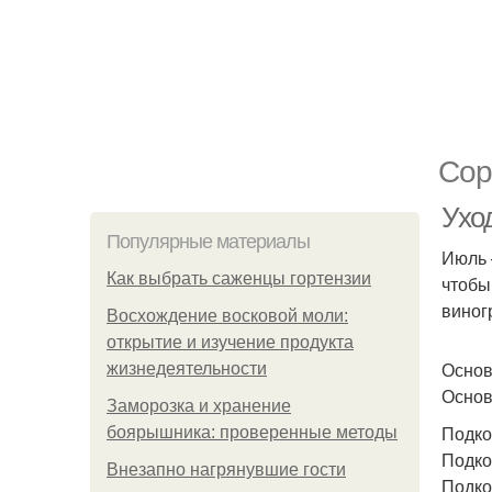
Сор
Ухо
Популярные материалы
Июль 
Как выбрать саженцы гортензии
чтобы
виног
Восхождение восковой моли:
открытие и изучение продукта
Основ
жизнедеятельности
Основ
Заморозка и хранение
Подко
боярышника: проверенные методы
Подко
Внезапно нагрянувшие гости
Подко