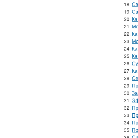
18.
Св
19.
Св
20.
Ка
21.
Мо
22.
Ка
23.
Мо
24.
Ка
25.
Ка
26.
Су
27.
Ка
28.
Се
29.
Пр
30.
За
31.
Эф
32.
Пр
33.
Пр
34.
Пр
35.
По
36.
Си