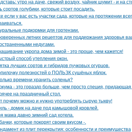
дставь: утро на даче, свежий воздух, чайник шумит - и на с
ь сортов голубики, которые стоит посадить.
е если у вас есть участки сада, которые на протяжении всег
раиваться.
уральные подкормки для гортензии.
роверенных летних рецептов для поддержания здоровья ваш
остраненными недугами.
ащивание укропа дома зимой - это проще, чем кажется!
стрый способ утепления окон.
ятка лучших сортов и гибридов пучковых огурцов.
опилочку полезностей о ПОЛЬЗК сушёных яблок.
олько времени хранить соленья?
ркума - это гораздо больше, чем просто специя, придающая 
рячее на праздничный стол.
т почему можно и нужно употреблять сырую тыкву!
иль - домик на даче под камышовой кровлей.
я мама давно зимний сад хотела.
бачки, которые покорят своим вкусом -.
ндамент из плит перекрытия: особенности и преимущества