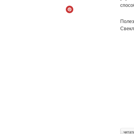
спосо
Полез
Свекл
читат