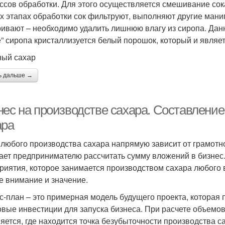
ссов обработки. Для этого осуществляется смешивание сока
х этапах обработки сок фильтруют, выполняют другие манип
ивают – необходимо удалить лишнюю влагу из сиропа. Данн
е” сиропа кристаллизуется белый порошок, который и являе
ый сахар
ь дальше →
нес на производстве сахара. Составление
ара
 любого производства сахара напрямую зависит от грамотно
ает предпринимателю рассчитать сумму вложений в бизнес
риятия, которое занимается производством сахара любого 
е внимание и значение.
с-план – это примерная модель будущего проекта, которая
овые инвестиции для запуска бизнеса. При расчете объемов
яется, где находится точка безубыточности производства с