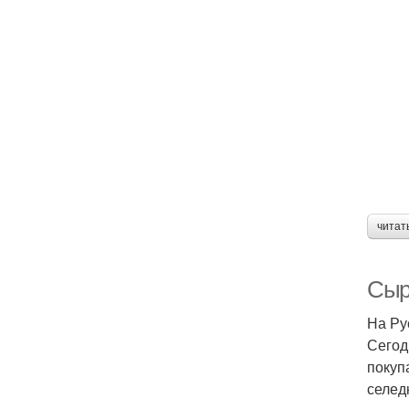
читат
Сыр
На Ру
Сегод
покуп
селед