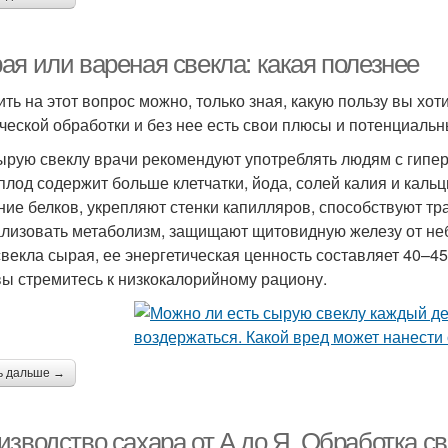
ая или вареная свекла: какая полезнее
ить на этот вопрос можно, только зная, какую пользу вы хот
ческой обработки и без нее есть свои плюсы и потенциальн
сырую свеклу врачи рекомендуют употреблять людям с гипер
плод содержит больше клетчатки, йода, солей калия и кальц
ние белков, укрепляют стенки капилляров, способствуют т
лизовать метаболизм, защищают щитовидную железу от неб
свекла сырая, ее энергетическая ценность составляет 40–45 
вы стремитесь к низкокалорийному рациону.
ь дальше →
зводство сахара от А до Я. Обработка св