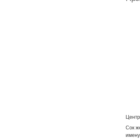
Центр
Сок ж
имену