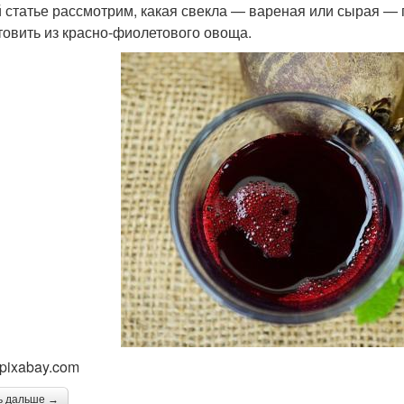
й статье рассмотрим, какая свекла — вареная или сырая — по
товить из красно-фиолетового овоща.
 pixabay.com
ь дальше →