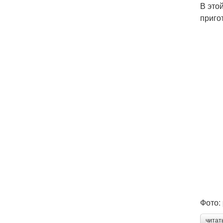
В это
приго
Фото:
читат