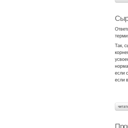
Сыр
Ответ
терми
Так, 
корне
усвое
норма
если 
если 
читат
Прои