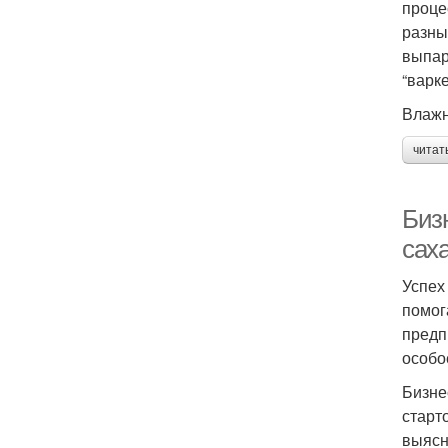
проце
разны
выпар
“варк
Влажн
читат
Биз
сах
Успех
помог
предп
особо
Бизне
старт
выясн