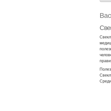
Вас
Свек
Свекл
медиц
полез
челов
прави
Полез
Свекл
Среди