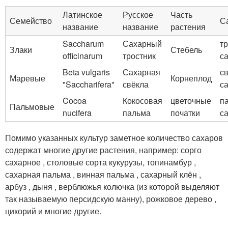
Латинское
Русское
Часть
Семейство
С
название
название
растения
Saccharum
Сахарный
т
Злаки
Стебель
officinarum
тростник
с
Beta vulgaris
Сахарная
с
Маревые
Корнеплод
"Saccharifera"
свёкла
с
Cocoa
Кокосовая
цветочные
п
Пальмовые
nucifera
пальма
початки
с
Помимо указанных культур заметное количество сахаров
содержат многие другие растения, например: сорго
сахарное , столовые сорта кукурузы, топинамбур ,
сахарная пальма , винная пальма , сахарный клён ,
арбуз , дыня , верблюжья колючка (из которой выделяют
так называемую персидскую манну), рожковое дерево ,
цикорий и многие другие.