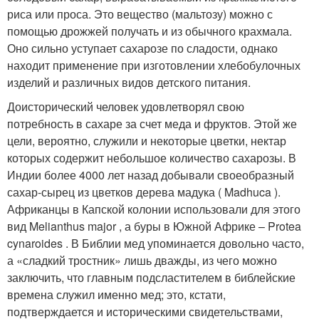
риса или проса. Это вещество (мальтозу) можно с
помощью дрожжей получать и из обычного крахмала.
Оно сильно уступает сахарозе по сладости, однако
находит применение при изготовлении хлебобулочных
изделий и различных видов детского питания.
Доисторический человек удовлетворял свою
потребность в сахаре за счет меда и фруктов. Этой же
цели, вероятно, служили и некоторые цветки, нектар
которых содержит небольшое количество сахарозы. В
Индии более 4000 лет назад добывали своеобразный
сахар-сырец из цветков дерева мадука ( Madhuca ).
Африканцы в Капской колонии использовали для этого
вид Melianthus major , а буры в Южной Африке – Protea
cynaroides . В Библии мед упоминается довольно часто,
а «сладкий тростник» лишь дважды, из чего можно
заключить, что главным подсластителем в библейские
времена служил именно мед; это, кстати,
подтверждается и историческими свидетельствами,