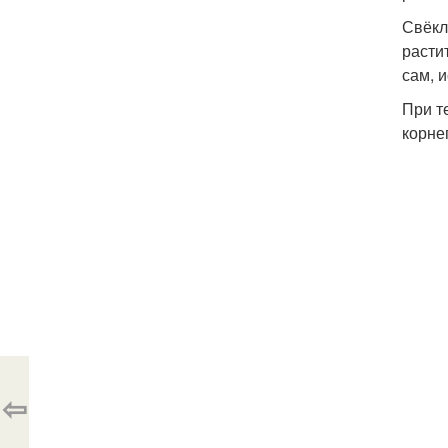
Свёкл
расти
сам, 
При т
корне
⇦