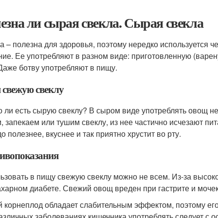
езна ли сырая свекла. Сырая свекла
а – полезна для здоровья, поэтому нередко используется че
ние. Ее употребляют в разном виде: приготовленную (варену
 Даже ботву употребляют в пищу.
 свежую свеклу
 ли есть сырую свеклу? В сыром виде употреблять овощ не 
, запекаем или тушим свеклу, из нее частично исчезают п
о полезнее, вкуснее и так приятно хрустит во рту.
ивопоказания
ьзовать в пищу свежую свеклу можно не всем. Из-за высок
ахарном диабете. Свежий овощ вреден при гастрите и моче
 корнеплод обладает слабительным эффектом, поэтому его 
азличных заболеваниях кишечника употреблять следует с о