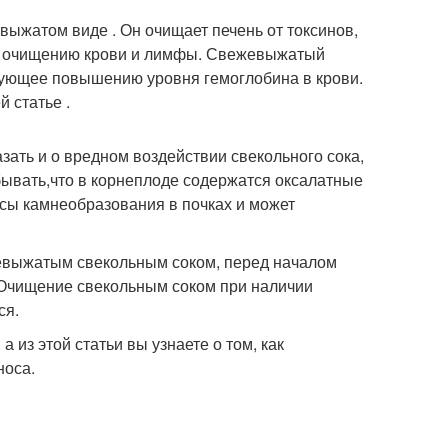
выжатом виде . Он очищает печень от токсинов,
ует очищению крови и лимфы. Свежевыжатый
вующее повышению уровня гемоглобина в крови.
й статье .
зать и о вредном воздействии свекольного сока,
бывать,что в корнеплоде содержатся оксалатные
ссы камнеобразования в почках и может
жевыжатым свекольным соком, перед началом
 Очищение свекольным соком при наличии
ся.
 а из этой статьи вы узнаете о том, как
носа.