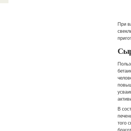
При в
свекл
приго
Сыр
Польз
бетаи
челов
повыш
усваи
актив
В сос
печен
того 
благо