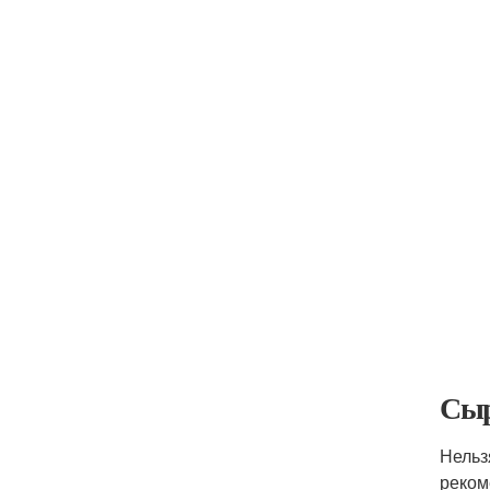
Сыр
Нельз
реком