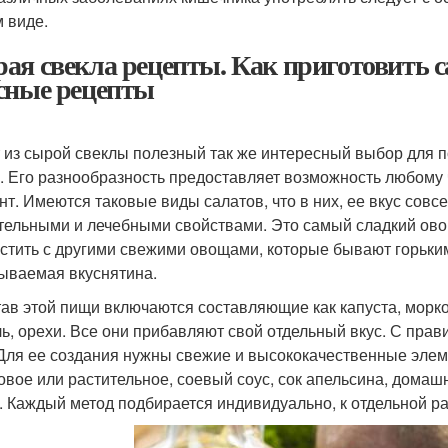
 виде.
ая свекла рецепты. Как приготовить с
сные рецепты
 из сырой свеклы полезный так же интересный выбор для 
. Его разнообразность предоставляет возможность любому 
нт. Имеются таковые виды салатов, что в них, ее вкус совс
тельными и лечебными свойствами. Это самый сладкий ово
стить с другими свежими овощами, которые бывают горьким
ываемая вкуснятина.
тав этой пищи включаются составляющие как капуста, морков
ь, орехи. Все они прибавляют свой отдельный вкус. С прав
 Для ее создания нужны свежие и высококачественные элем
овое или растительное, соевый соус, сок апельсина, домаш
. Каждый метод подбирается индивидуально, к отдельной р