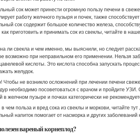
льный сок может принести огромную пользу печени в свеже
лирует работу желчного пузыря и почек, также способств
льный сок содержит большое количество железа, способст
 как приготовить и принимать сок из свеклы, читайте в наше
на ли свекла и чем именно, мы выяснили, но следует расска
ое возможно при неправильном его применении. Нельзя за
щавелевой кислоты. Это кислота способна запускать проце
ажать желудок.
! Чтобы не возникло осложнений при лечении печени све
дур необходимо посоветоваться с врачом и пройдите УЗИ.
й в желчном пузыре и почках категорически не рекомендует
 в чем польза и вред сока из свеклы и моркови, читайте тут ,
льный напиток помогает от насморка и других заболеваний 
полезен вареный корнеплод?