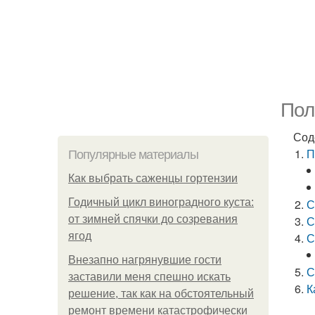
Пол
Сод
П
Популярные материалы
Как выбрать саженцы гортензии
Годичный цикл виноградного куста:
С
от зимней спячки до созревания
С
ягод
С
Внезапно нагрянувшие гости
С
заставили меня спешно искать
К
решение, так как на обстоятельный
ремонт времени катастрофически