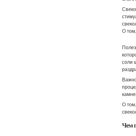
Свеко
стиму
свеко
О том,
Полез
котор
соли 
раздр
Важно
проце
камне
О том,
свеко
Чем 