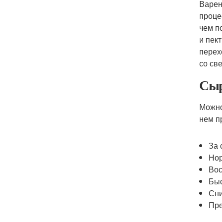
Варен
проце
чем п
и пек
перех
со св
Сыр
Можно
нем п
За 
Нор
Вос
Быс
Сни
Пре