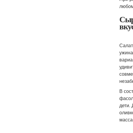
любом
Сыр
вку
Салат
ужина
вариа
удиви
совме
незаб
В сос
фасол
дети.
оливк
масса