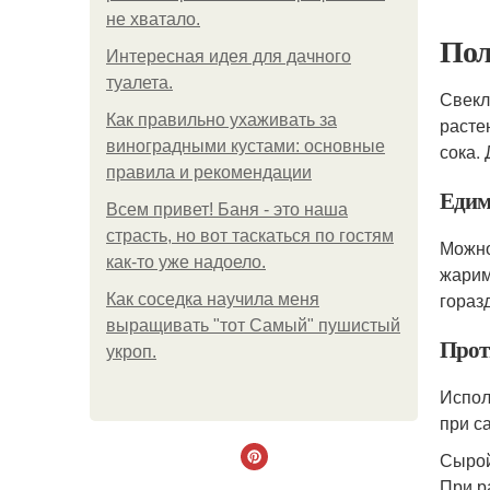
не хватало.
Пол
Интересная идея для дачного
туалета.
Свекл
Как правильно ухаживать за
расте
виноградными кустами: основные
сока.
правила и рекомендации
Едим
Всем привет! Баня - это наша
страсть, но вот таскаться по гостям
Можно
как-то уже надоело.
жарим
горазд
Как соседка научила меня
выращивать "тот Самый" пушистый
Прот
укроп.
Испол
при с
Сырой
При р