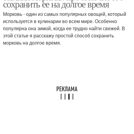
сохранить ее на долгое время
Морковь - один из самых популярных овощей, который
используется в кулинарии во всем мире. Особенно
Рецепт в домашних
популярна она зимой, когда ее трудно найти свежей. В
Пошаговые рецепты
условиях
этой статье я расскажу простой способ сохранить
морковь на долгое время.
Рецепт с лимоном
Вкусный рецепт
Простые рецепты
Вкусная икра
Рецепт на зиму
Пошаговый рецепт