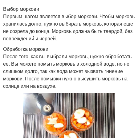
Выбор моркови
Первым шагом является выбор моркови. Чтобы морковь
Рецепты в домашних
хранилась долго, нужно выбирать морковь, которая еще
Рецепт с фото
условиях
не созрела до конца. Морковь должна быть твердой, без
повреждений и червей.
Обработка моркови
Рецепт с томатной
После того, как вы выбрали морковь, нужно обработать
Рецепт через мясорубку
пастой
ее. Вы можете помыть морковь в холодной воде, но не
слишком долго, так как вода может вызвать гниение
моркови. После помывки нужно высушить морковь на
солнце или на воздухе.
Рецепты без варки
Рецепты с корневой
Рецепты без сахара
Рецепты с фото