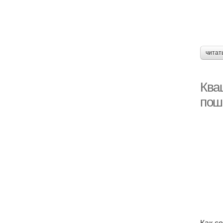
читат
Кваш
пош
Как со