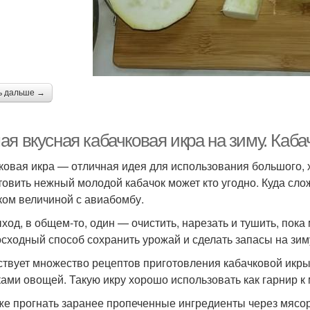
ь дальше →
я вкусная кабачковая икра на зиму. Каба
ковая икра — отличная идея для использования большого, 
товить нежный молодой кабачок может кто угодно. Куда сл
ком величиной с авиабомбу.
ыход, в общем-то, один — очистить, нарезать и тушить, пока 
сходный способ сохранить урожай и сделать запасы на зим
твует множество рецептов приготовления кабачковой икры.
ками овощей. Такую икру хорошо использовать как гарнир к 
же прогнать заранее пропеченные ингредиенты через мясор