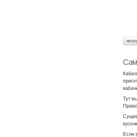
читат
Сама
Кабач
приго
кабач
Тут в
Прево
Сущес
кусоч
Если 