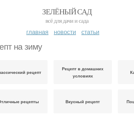
ЗЕЛЁНЫЙ САД
всё для дачи и сада
главная
новости
статьи
епт на зиму
Рецепт в домашних
лассический рецепт
К
условиях
Отличные рецепты
Вкусный рецепт
По
Икра на зиму
Простые рецепты