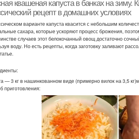
ная квашеная капуста в банках на зиму. 
ссический рецепт в домашних условиях
ссическом варианте капуста квасится с небольшим количест
Зима в банках
Рецепты с фото
С
альные сахара, которые ускоряют процесс брожения, поэтом
инстве случаев этот белокочанный овощ достаточно сочный,
ьзуя воду. Но есть рецепты, когда заготовку заливают расс
татье.
нтересные рецепты
Рецепт через мясорубку
диенты:
та — 3 кг в нашинкованном виде (примерно вилок на 3,5 кг)м
Рецепт на 3-литровую
б приготовления:
Ратунд на зиму
Мо
банку
Груши на зиму
Вкуснятина на зиму