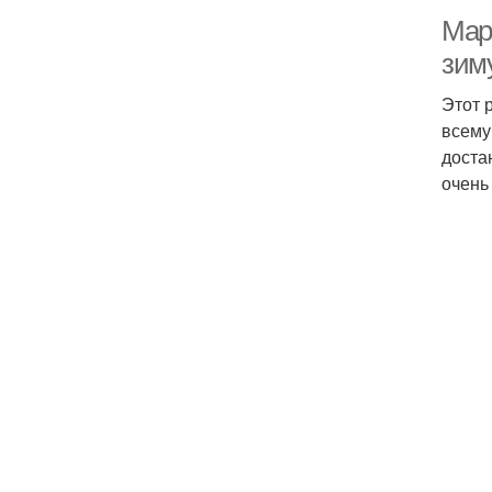
Мар
зим
Этот 
всему
доста
очень