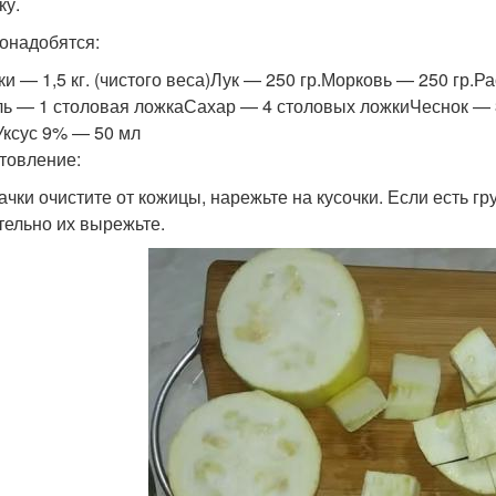
ку.
онадобятся:
ки — 1,5 кг. (чистого веса)Лук — 250 гр.Морковь — 250 гр.Р
ль — 1 столовая ложкаСахар — 4 столовых ложкиЧеснок — 
Уксус 9% — 50 мл
товление:
бачки очистите от кожицы, нарежьте на кусочки. Если есть г
тельно их вырежьте.