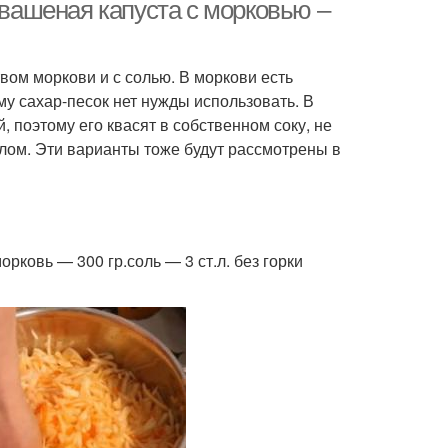
Квашеная капуста с морковью –
вом моркови и с солью. В моркови есть
векло на зиму
Правильный рецепт
у сахар-песок нет нужды использовать. В
 поэтому его квасят в собственном соку, не
олом. Эти варианты тоже будут рассмотрены в
Пюре на зиму
Кусочки на зиму
орковь — 300 гр.соль — 3 ст.л. без горки
рковь на зиму
Фото на зиму
Перец на зиму