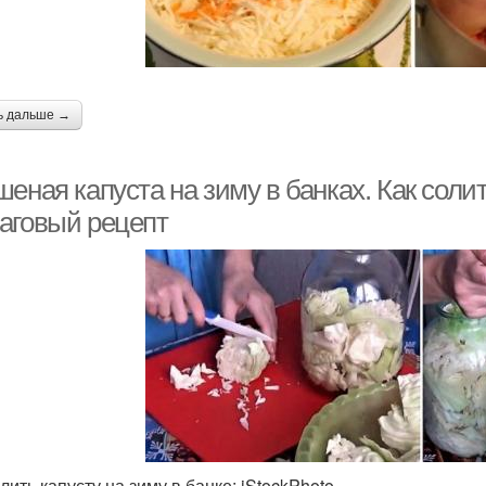
ь дальше →
еная капуста на зиму в банках. Как солит
аговый рецепт
лить капусту на зиму в банке: iStockPhoto