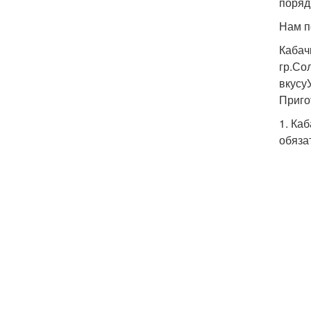
поряд
Нам п
Кабач
гр.Со
вкусу
Приго
1. Ка
обяза