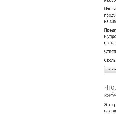
Изнач
проду
на зи
Предп
и упр
стекл
Ответ
Сколь
читат
Что 
каб
Этот 
нежна