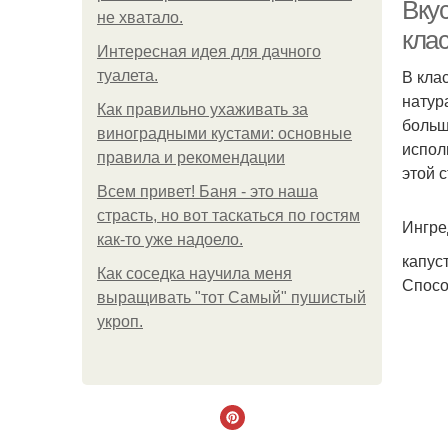
Вкус
не хватало.
кла
Интересная идея для дачного
В кла
туалета.
натур
Как правильно ухаживать за
больш
виноградными кустами: основные
испол
правила и рекомендации
этой с
И
Всем привет! Баня - это наша
страсть, но вот таскаться по гостям
Ингре
как-то уже надоело.
капус
Как соседка научила меня
Спосо
выращивать "тот Самый" пушистый
укроп.