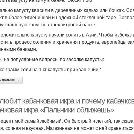
ально капусту квасили в деревянных кадках или бочках. С
кт в более гигиеничной и надежной стеклянной таре. Воспо
му квашеную капусту в трехлитровой банке.
оложительно капусту начали солить в Азии. Чтобы избежа
остить процесс соления и хранения продукта, европейцы з
янными банками.
ы на популярные вопросы по засолке капусты:
ко грамм соли на 1 кг капусты при квашении?
ь дальше →
любит кабачковая икра и почему кабачков
ачковая икра «Пальчики оближешь»
рецепт мой самый любимый. Он быстрый и легкий, так сказат
я, сочная и вкусная. Магазинная не может с ней сравниться