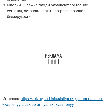
Миопии . Свежие плоды улучшают состояние
сетчатки, останавливают прогрессирование
близорукости.
Источник:
https://zelynyjsad.info/stati/gorkiy-perec-na-zimu-
kvashenyy-cicak-po-armyanski-kvashenyy