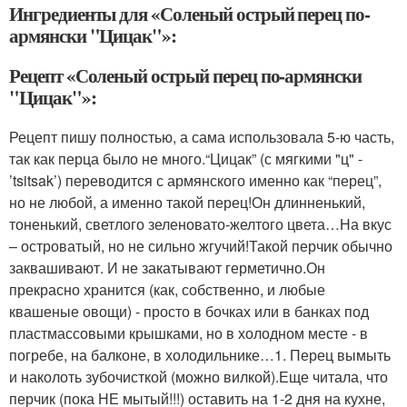
Ингредиенты для «Соленый острый перец по-
армянски "Цицак"»:
Рецепт «Соленый острый перец по-армянски
"Цицак"»:
Рецепт пишу полностью, а сама использовала 5-ю часть,
так как перца было не много.“Цицак” (с мягкими "ц" -
’tsitsak’) переводится с армянского именно как “перец”,
но не любой, а именно такой перец!Он длинненький,
тоненький, светлого зеленовато-желтого цвета…На вкус
– островатый, но не сильно жгучий!Такой перчик обычно
заквашивают. И не закатывают герметично.Он
прекрасно хранится (как, собственно, и любые
квашеные овощи) - просто в бочках или в банках под
пластмассовыми крышками, но в холодном месте - в
погребе, на балконе, в холодильнике…1. Перец вымыть
и наколоть зубочисткой (можно вилкой).Еще читала, что
перчик (пока НЕ мытый!!!) оставить на 1-2 дня на кухне,