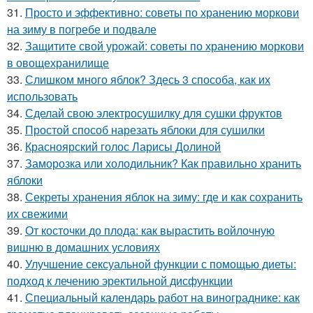
31.
Просто и эффективно: советы по хранению моркови
на зиму в погребе и подвале
32.
Защитите свой урожай: советы по хранению моркови
в овощехранилище
33.
Слишком много яблок? Здесь 3 способа, как их
использовать
34.
Сделай свою электросушилку для сушки фруктов
35.
Простой способ нарезать яблоки для сушилки
36.
Красноярский голос Ларисы Долиной
37.
Заморозка или холодильник? Как правильно хранить
яблоки
38.
Секреты хранения яблок на зиму: где и как сохранить
их свежими
39.
От косточки до плода: как вырастить войлочную
вишню в домашних условиях
40.
Улучшение сексуальной функции с помощью диеты:
подход к лечению эректильной дисфункции
41.
Специальный календарь работ на винограднике: как