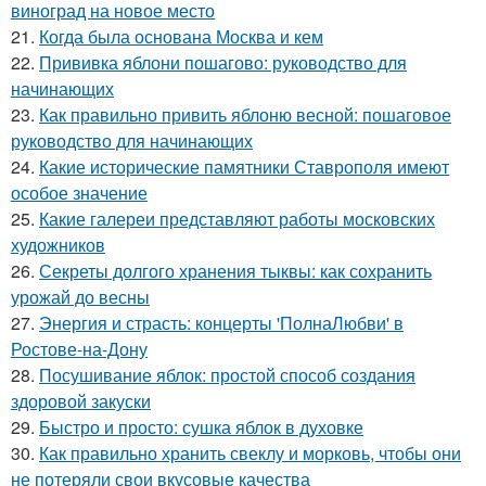
виноград на новое место
21.
Когда была основана Москва и кем
22.
Прививка яблони пошагово: руководство для
начинающих
23.
Как правильно привить яблоню весной: пошаговое
руководство для начинающих
24.
Какие исторические памятники Ставрополя имеют
особое значение
25.
Какие галереи представляют работы московских
художников
26.
Секреты долгого хранения тыквы: как сохранить
урожай до весны
27.
Энергия и страсть: концерты 'ПолнаЛюбви' в
Ростове-на-Дону
28.
Посушивание яблок: простой способ создания
здоровой закуски
29.
Быстро и просто: сушка яблок в духовке
30.
Как правильно хранить свеклу и морковь, чтобы они
не потеряли свои вкусовые качества