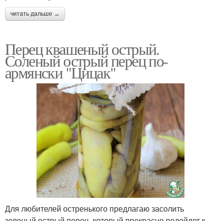
читать дальше →
Перец квашеный острый.
Соленый острый перец по-
армянски "Цицак"
Для любителей остренького предлагаю засолить
зеленый острый перец, который прекрасно подойдет к