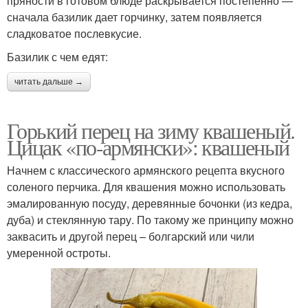
пряности в готовом блюде раскрывается постепенно —
сначала базилик дает горчинку, затем появляется
сладковатое послевкусие.
Базилик с чем едят:
читать дальше →
Горький перец на зиму квашеный.
Цицак «по-армянски»: квашеный
Начнем с классического армянского рецепта вкусного
соленого перчика. Для квашения можно использовать
эмалированную посуду, деревянные бочонки (из кедра,
дуба) и стеклянную тару. По такому же принципу можно
заквасить и другой перец – болгарский или чили
умеренной остроты.