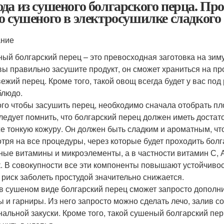
да из сушеного болгарского перца. Про
о сушеного в электросушилке сладкого 
ание
ый болгарский перец – это превосходная заготовка на зим
вы правильно засушите продукт, он сможет храниться на пр
вежий перец. Кроме того, такой овощ всегда будет у вас под 
блюдо.
ого чтобы засушить перец, необходимо сначала отобрать пл
ледует помнить, что болгарский перец должен иметь достат
же тонкую кожуру. Он должен быть сладким и ароматным, чт
тря на все процедуры, через которые будет проходить болга
ные витамины и микроэлементы, а в частности витамин С, А,
к. В совокупности все эти компоненты повышают устойчивос
 риск заболеть простудой значительно снижается.
в сушеном виде болгарский перец сможет запросто дополни
ы и гарниры. Из него запросто можно сделать лечо, залив с
нальной закуски. Кроме того, такой сушеный болгарский пе