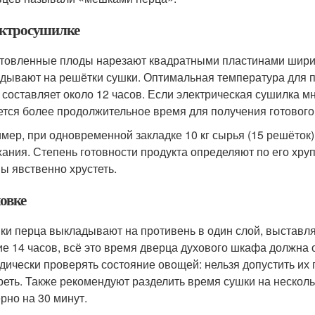
ектросушилке
товленные плоды нарезают квадратными пластинами ширин
дывают на решётки сушки. Оптимальная температура для 
 составляет около 12 часов. Если электрическая сушилка м
ется более продолжительное время для получения готового
мер, при одновременной закладке 10 кг сырья (15 решёток)
ания. Степень готовности продукта определяют по его хруп
ы явственно хрустеть.
овке
ки перца выкладывают на противень в один слой, выставля
ие 14 часов, всё это время дверца духового шкафа должна
дически проверять состояние овощей: нельзя допустить их 
реть. Также рекомендуют разделить время сушки на нескол
рно на 30 минут.