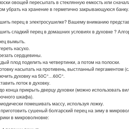
оски овощей пересыпать в стеклянную емкость или сначала
ом убрать на хранение в герметично закрывающуюся банку
ушить перец в электросушилке? Вашему вниманию предста
ушить сладкий перец в домашних условиях в духовке ? Алг
ец вымыть.
ереть насухо.
езать сердцевины.
дый плод поделить на четвертинки, а потом на полоски.
отовку насыпать на противень, выстланный пергаментом (с
ючить духовку на 50C°…60C°.
тавить лоток в духовку.
до конца прикрыть дверцу духовки (можно использовать ви
очного шкафа).
иодически помешивать массу, используя ложку.
 приготовить сушеный болгарский перец на зиму в микров
рики в микроволновке: