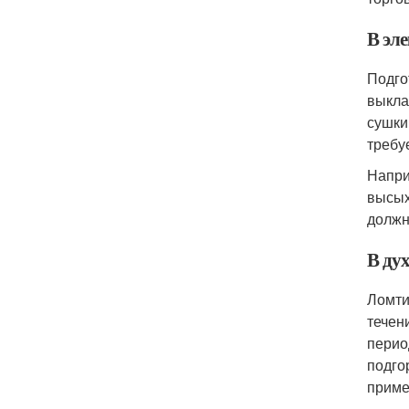
В эл
Подго
выкла
сушки
требу
Напри
высых
должн
В дух
Ломти
течен
перио
подго
приме