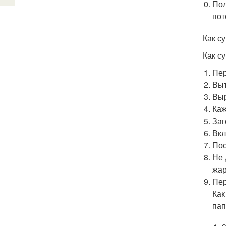
Пол
пот
Как с
Как с
Пер
Выт
Выр
Каж
Заг
Вкл
Пос
Не 
жар
Пер
Как
пап