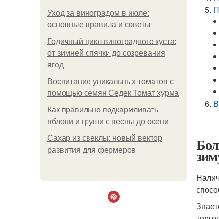
П
Уход за виноградом в июле:
основные правила и советы
Годичный цикл виноградного куста:
от зимней спячки до созревания
ягод
Воспитание уникальных томатов с
помощью семян Седек Томат хурма
В
Как правильно подкармливать
яблони и груши с весны до осени
Сахар из свеклы: новый вектор
Бол
развития для фермеров
зим
Налич
спосо
Знает
торго