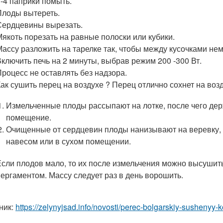
3-4 паприки помыть.
Плоды вытереть.
Сердцевины вырезать.
Мякоть порезать на равные полоски или кубики.
Массу разложить на тарелке так, чтобы между кусочками н
Включить печь на 2 минуты, выбрав режим 200 -300 Вт.
Процесс не оставлять без надзора.
Как сушить перец на воздухе ? Перец отлично сохнет на возд
Измельченные плоды рассыпают на лотке, после чего держ
помещение.
Очищенные от сердцевин плоды нанизывают на веревку, 
навесом или в сухом помещении.
Если плодов мало, то их после измельчения можно высушит
пергаментом. Массу следует раз в день ворошить.
ник:
https://zelynyjsad.info/novosti/perec-bolgarskiy-susheny