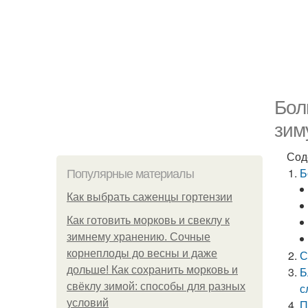
Бол
зим
Сод
Б
Популярные материалы
Как выбрать саженцы гортензии
Как готовить морковь и свеклу к
зимнему хранению. Сочные
корнеплоды до весны и даже
С
дольше! Как сохранить морковь и
Б
свёклу зимой: способы для разных
с
условий
П