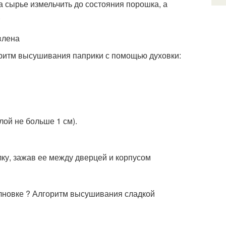
 сырье измельчить до состояния порошка, а
.
влена
оритм высушивания паприки с помощью духовки:
лой не больше 1 см).
лку, зажав ее между дверцей и корпусом
олновке ? Алгоритм высушивания сладкой