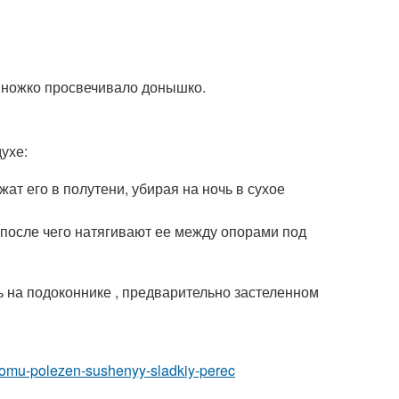
емножко просвечивало донышко.
ухе:
ат его в полутени, убирая на ночь в сухое
после чего натягивают ее между опорами под
ь на подоконнике , предварительно застеленном
y-komu-polezen-sushenyy-sladkiy-perec