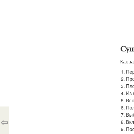
Суш
Как з
Пер
Про
Пло
Из 
Всю
Пол
Выб
⇦
Вкл
Пос