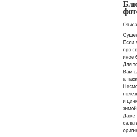
Блю
фот
Опис
Сушен
Если 
про с
иное 
Для т
Вам с
а так
Несмо
полез
и цин
зимой
Даже 
салат
ориги