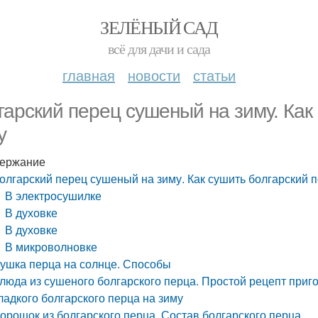
ЗЕЛЁНЫЙ САД
всё для дачи и сада
главная
новости
статьи
гарский перец сушеный на зиму. Как
у
ержание
олгарский перец сушеный на зиму. Как сушить болгарский п
В электросушилке
В духовке
В духовке
В микроволновке
ушка перца на солнце. Способы
люда из сушеного болгарского перца. Простой рецепт приг
ладкого болгарского перца на зиму
орошок из болгарского перца. Состав болгарского перца.