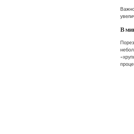
Важно
увели
В ми
Порез
небол
«хруп
проце