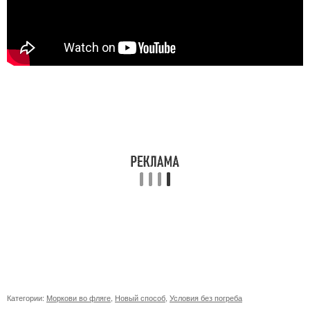
Категории:
Моркови во фляге
,
Новый способ
,
Условия без погреба