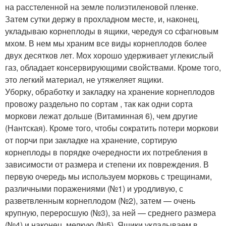
на расстеленной на земле полиэтиленовой пленке.
Затем сутки держу в прохладном месте, и, наконец,
укладываю корнеплоды в ящики, чередуя со сфагновым
мхом. В нем мы храним все виды корнеплодов более
двух десятков лет. Мох хорошо удерживает углекислый
газ, обладает консервирующими свойствами. Кроме того,
это легкий материал, не утяжеляет ящики.
Уборку, обработку и закладку на хранение корнеплодов
провожу раздельно по сортам , так как одни сорта
моркови лежат дольше (Витаминная 6), чем другие
(Нантская). Кроме того, чтобы сократить потери моркови
от порчи при закладке на хранение, сортирую
корнеплоды в порядке очередности их потребления в
зависимости от размера и степени их повреждения. В
первую очередь мы используем морковь с трещинами,
различными поражениями (№1) и уродливую, с
разветвленным корнеплодом (№2), затем — очень
крупную, переросшую (№3), за ней — среднего размера
(№4) и наконец, мелкую (№5). Ящики укладываем в